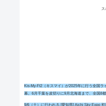
ス
Kis-My-Ft2（キスマイ）が2025年に行う全国ライブツ
幕。6月千葉を皮切りに9月北海道まで、全国8都
9/6（土）に行われる [愛知県] Aichi Sky E