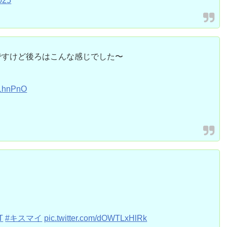
025
ですけど後ろはこんな感じでした〜
91hnPnO
T
#キスマイ
pic.twitter.com/dOWTLxHlRk