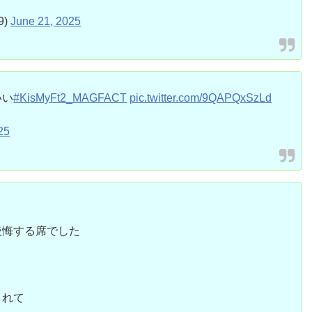
9)
June 21, 2025
いい
#KisMyFt2_MAGFACT
pic.twitter.com/9QAPQxSzLd
25
後悔する席でした
とれて