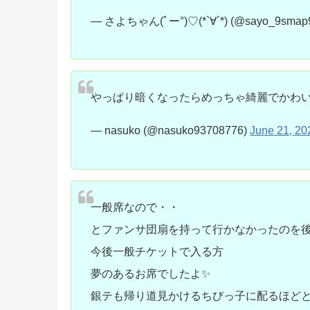
— さよちゃん(ﾟー°)♡(*`∀´*) (@sayo_9smap
やっぱり暗くなったらめっちゃ綺麗でかわ
— nasuko (@nasuko93708776)
June 21, 20
一般席なので・・
とファンサ団扇を持って行かなかったのを
今後一般チケットで入る方
夢のあるお席でしたよ✨
銀テも帰り道見かけるちびっ子に配るほど