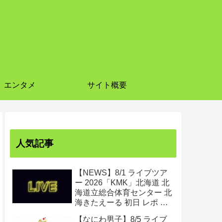
エンタメ
サイト概要
人気記事
【NEWS】8/1 ライブツア
ー 2026「KMK」北海道 北
海道立総合体育センター 北
海きたえーる 初日 レポ ま
とめ
【なにわ男子】8/5 ライブ