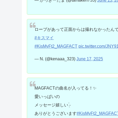
— かっきーたま (@tamaken733)
June 13, 2
ロープがあって正面からは撮れなかったん
#キスマイ
#KisMyFt2_MAGFACT
pic.twitter.com/JNY
— N. (@kenaaa_323)
June 17, 2025
MAGFACTの曲名が入ってる！✨
愛いっぱいの
メッセージ嬉しい ̖́-
ありがとうございます
#KisMyFt2_MAGFAC