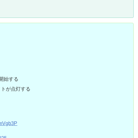
開始する
イトが点灯する
BMmVgb3P