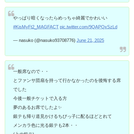
やっぱり暗くなったらめっちゃ綺麗でかわいい
#KisMyFt2_MAGFACT
pic.twitter.com/9QAPQxSzLd
— nasuko (@nasuko93708776)
June 21, 2025
一般席なので・・
とファンサ団扇を持って行かなかったのを後悔する席
でした
今後一般チケットで入る方
夢のあるお席でしたよ✨
銀テも帰り道見かけるちびっ子に配るほどとれて
メンカラ色に光る銀テも2本・・