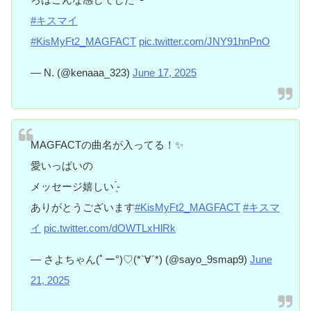
#キスマイ
#KisMyFt2_MAGFACT
pic.twitter.com/JNY91hnPnO
— N. (@kenaaa_323)
June 17, 2025
MAGFACTの曲名が入ってる！✨
愛いっぱいの
メッセージ嬉しい ̖́-
ありがとうございます
#KisMyFt2_MAGFACT
#キスマ
イ
pic.twitter.com/dOWTLxHlRk
— さよちゃん(ﾟー°)♡(*`∀´*) (@sayo_9smap9)
June
21, 2025