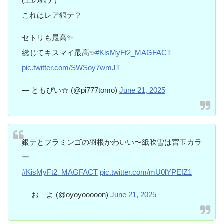
(上の銀テ)
これはレア銀テ？
セトリも最高✨
総じてキスマイ最高✨
#KisMyFt2_MAGFACT
pic.twitter.com/SWSoy7wmJT
— ともぴい☆ (@pi777tomo)
June 21, 2025
銀テとフラミンゴの羽根かわいい〜紙吹雪は宮玉カラ
ー
#KisMyFt2_MAGFACT
pic.twitter.com/mU0lYPEfZ1
— お よ (@oyoyooooon)
June 21, 2025