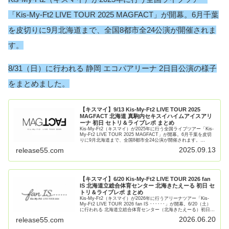
「Kis-My-Ft2 LIVE TOUR 2025 MAGFACT」が開幕。6月千葉
を皮切りに9月北海道まで、全国8都市全24公演が開催されま
す。
8/31（日）に行われる 静岡 エコパアリーナ 2日目公演の様子
をまとめました。
【キスマイ】9/13 Kis-My-Ft2 LIVE TOUR 2025
MAGFACT 北海道 真駒内セキスイハイムアイスアリ
ーナ 初日 セトリ＆ライブレポ まとめ
Kis-My-Ft2（キスマイ）が2025年に行う全国ライブツアー「Kis-
My-Ft2 LIVE TOUR 2025 MAGFACT」が開幕。6月千葉を皮切
りに9月北海道まで、全国8都市全24公演が開催されます。
9/13（土）に行われる 【続きを読む】
2025.09.13
release55.com
【キスマイ】6/20 Kis-My-Ft2 LIVE TOUR 2026 fan
IS 北海道立総合体育センター 北海きたえーる 初日 セ
トリ＆ライブレポ まとめ
Kis-My-Ft2（キスマイ）が2026年に行うアリーナツアー「Kis-
My-Ft2 LIVE TOUR 2026 fan IS ･･････」が開幕。6/20（土）
に行われる 北海道立総合体育センター（北海きたえーる）初日公
演の様子をま【続きを読む】
2026.06.20
release55.com