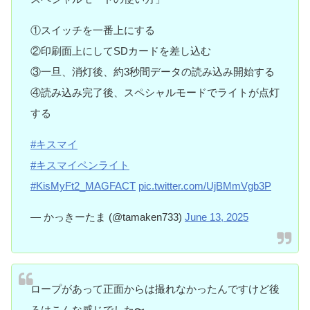
①スイッチを一番上にする
②印刷面上にしてSDカードを差し込む
③一旦、消灯後、約3秒間データの読み込み開始する
④読み込み完了後、スペシャルモードでライトが点灯
する
#キスマイ
#キスマイペンライト
#KisMyFt2_MAGFACT
pic.twitter.com/UjBMmVgb3P
— かっきーたま (@tamaken733)
June 13, 2025
ロープがあって正面からは撮れなかったんですけど後
ろはこんな感じでした〜