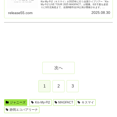
Kis-My-Ft2（キスマイ）が2025年に行う全国ライブツアー「Kis-
My-Ft2 LIVE TOUR 2025 MAGFACT」が開幕。6月千葉を皮切
りに9月北海道まで、全国8都市全24公演が開催されます。
8/30（土）に行われる 【続きを読む】
2025.08.30
release55.com
次へ
1
2
3
ジャニーズ
Kis-My-Ft2
MAGFACT
キスマイ
静岡エコパアリーナ