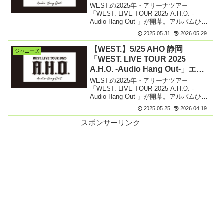
セトリ＆レポ まとめ
WEST.の2025年・アリーナツアー
「WEST. LIVE TOUR 2025 A.H.O. -
Audio Hang Out-」が開幕。アルバムひっ
さげ3月より香川を皮切りに6月愛知県ま
2025.05.31
2026.05.29
で、全国9都市で28公演開催します。
5/31（土）愛【続きを読む】
【WEST.】5/25 AHO 静岡
ジャニーズ
「WEST. LIVE TOUR 2025
A.H.O. -Audio Hang Out-」エコ
パアリーナ 2日目 セトリ＆レポ
WEST.の2025年・アリーナツアー
まとめ
「WEST. LIVE TOUR 2025 A.H.O. -
Audio Hang Out-」が開幕。アルバムひっ
さげ3月より香川を皮切りに6月愛知県ま
2025.05.25
2026.04.19
で、全国9都市で28公演開催します。
5/25（日） 【続きを読む】
スポンサーリンク