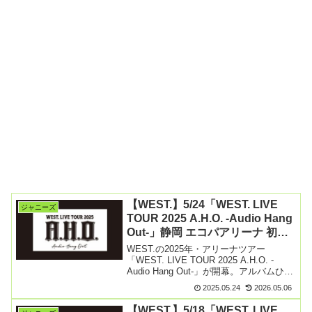
【WEST.】5/24「WEST. LIVE
ジャニーズ
TOUR 2025 A.H.O. -Audio Hang
Out-」静岡 エコパアリーナ 初日
セトリ＆レポ まとめ
WEST.の2025年・アリーナツアー
「WEST. LIVE TOUR 2025 A.H.O. -
Audio Hang Out-」が開幕。アルバムひっ
さげ3月より香川を皮切りに6月愛知県ま
2025.05.24
2026.05.06
で、全国9都市で28公演開催します。
5/24（土） 【続きを読む】
【WEST.】5/18「WEST. LIVE