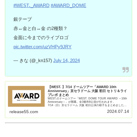
#WESTꓸ_AWARD
#AWARD_DOME
銀テープ
赤↔︎金と白↔︎金 の2種類？
金面に今までのライブロゴ
pic.twitter.com/uzVHPy9JRY
— きな (@_kn157)
July 14, 2024
【WEST. 】7/14 ドームツアー「AWARD 10th
Anniversary」京セラドーム 大阪 初日 セトリ＆ライ
ブレポ まとめ
WEST.のドームツアー「WEST. DOME TOUR AWARD ～10th
Anniversary～」が開幕。全3都市8公演が行われます。
7/14（日）京セラドーム 大阪 初日公演の様子をまとめました。
WEST. DOME TOUR 【続きを読む】
2024.07.14
release55.com