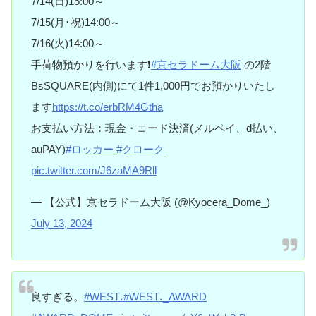
7/14(日)15:00～
7/15(月･祝)14:00～
7/16(火)14:00～
手荷物預かりを行います❗️
#京セラドーム大阪
の2階
BsSQUARE(内側)にて1件1,000円でお預かりいたし
ます
https://t.co/erbRM4Gtha
お支払い方法：現金・コード決済(メルペイ、d払い、
auPAY)
#ロッカー
#クローク
pic.twitter.com/J6zaMA9Rll
— 【公式】京セラドーム大阪 (@Kyocera_Dome_)
July 13, 2024
良すぎる。
#WESTꓸ
#WESTꓸ_AWARD