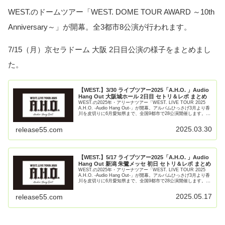
WEST.のドームツアー「WEST. DOME TOUR AWARD ～10th
Anniversary～」が開幕。全3都市8公演が行われます。
7/15（月）京セラドーム 大阪 2日目公演の様子をまとめまし
た。
【WEST.】3/30 ライブツアー2025「A.H.O. 」Audio
Hang Out 大阪城ホール 2日目 セトリ＆レポ まとめ
WEST.の2025年・アリーナツアー「WEST. LIVE TOUR 2025
A.H.O. -Audio Hang Out-」が開幕。アルバムひっさげ3月より香
川を皮切りに6月愛知県まで、全国9都市で28公演開催します。
3/30（日）大【続きを読む】
2025.03.30
release55.com
【WEST.】5/17 ライブツアー2025「A.H.O. 」Audio
Hang Out 新潟 朱鷺メッセ 初日 セトリ＆レポ まとめ
WEST.の2025年・アリーナツアー「WEST. LIVE TOUR 2025
A.H.O. -Audio Hang Out-」が開幕。アルバムひっさげ3月より香
川を皮切りに6月愛知県まで、全国9都市で28公演開催します。
5/17（土） 【続きを読む】
2025.05.17
release55.com