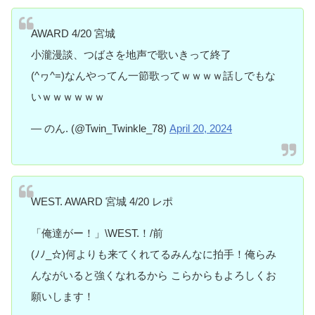
AWARD 4/20 宮城
小瀧漫談、つばさを地声で歌いきって終了
(^ヮ^=)なんやってん一節歌ってｗｗｗｗ話しでもな
いｗｗｗｗｗｗ
— のん. (@Twin_Twinkle_78)
April 20, 2024
WEST. AWARD 宮城 4/20 レポ
「俺達がー！」\WEST.！/前
(ﾉﾉ_☆)何よりも来てくれてるみんなに拍手！俺らみ
んながいると強くなれるから こらからもよろしくお
願いします！