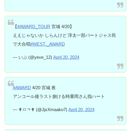
【
#AWARD_TOUR
宮城 4/20】
ええじゃないか しらんけど 淳太一部パートジャス民
で大合唱
#WESTꓸ_AWARD
— いぶ (@yeve_12)
April 20, 2024
#AWARD
4/20 宮城 夜
アンコール後ラスト捌ける時重岡さん指ハート
— ✟ㅁㅋ✟ (@JjxXmaako7)
April 20, 2024