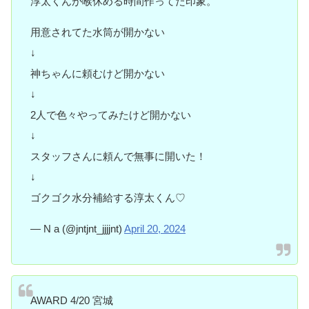
淳太くんが喉休める時間作ってた印象。
用意されてた水筒が開かない
↓
神ちゃんに頼むけど開かない
↓
2人で色々やってみたけど開かない
↓
スタッフさんに頼んで無事に開いた！
↓
ゴクゴク水分補給する淳太くん♡
— N a (@jntjnt_jjjjnt)
April 20, 2024
AWARD 4/20 宮城