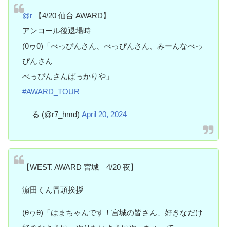
@r
【4/20 仙台 AWARD】
アンコール後退場時
(θヮθ)「べっぴんさん、べっぴんさん、みーんなべっ
ぴんさん
べっぴんさんばっかりや」
#AWARD_TOUR
— る (@r7_hmd)
April 20, 2024
【WEST. AWARD 宮城 4/20 夜】
濵田くん冒頭挨拶
(θヮθ)「はまちゃんです！宮城の皆さん、好きなだけ