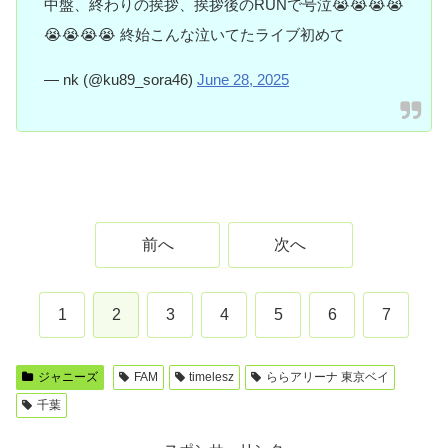
中盤、終わりの挨拶、挨拶後のRUNで号泣😭😭😭😭
😭😭😭😭 終始こんな泣いてたライブ初めて
— nk (@ku89_sora46)
June 28, 2025
前へ
次へ
1
2
3
4
5
6
7
ジャニーズ
FAM
timelesz
ららアリーナ 東京ベイ
千葉