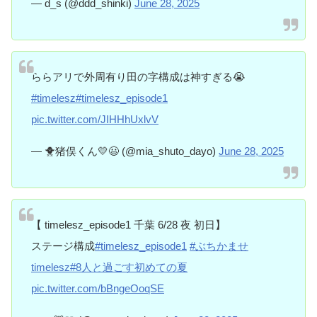
— d_s (@ddd_shinki)
June 28, 2025
ららアリで外周有り田の字構成は神すぎる😭
#timelesz
#timelesz_episode1
pic.twitter.com/JIHHhUxlvV
— 🐥猪俣くん💛😃 (@mia_shuto_dayo)
June 28, 2025
【 timelesz_episode1 千葉 6/28 夜 初日】
ステージ構成
#timelesz_episode1
#ぶちかませ
timelesz
#8人と過ごす初めての夏
pic.twitter.com/bBngeOoqSE