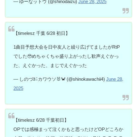
— ゆーなットウ (@shinodaizu)
June 28, 2025
【timelesz 千葉 6/28 初日】
1曲目予想大会を日中友人と繰り広げてましたがRtP
でした🥹めちゃくちゃ盛り上がったし歓声えぐかっ
た、えぐかった、まじでえぐかった
— しのづｶﾆカワウソ🐰🦀 (@shinokawachii4)
June 28,
2025
【timelesz 6/28 千葉初日】
OPでは感極まって泣くかもと思ったけどOPどころか