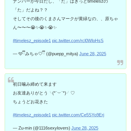
ナンバーが今日だし、「た」はきっとtimeleszの
「た」だよね？？
そしてその後のくまさんマークが黄緑なの、、原ちゃ
ん〜〜〜😭✨😭✨😭✨
#timelesz_episode1
pic.twitter.com/rcl0WloHsS
— 🩵ྀིみちゃ🤍ྀི (@puepp_mitya)
June 28, 2025
初日噛み締めて来ます
お友達ありがとう╰(*´︶`*)╯♡
ちょうどお花きた
#timelesz_episode1
pic.twitter.com/Ce5SYo9Erj
— Zu-min (@1116sexylovers)
June 28, 2025