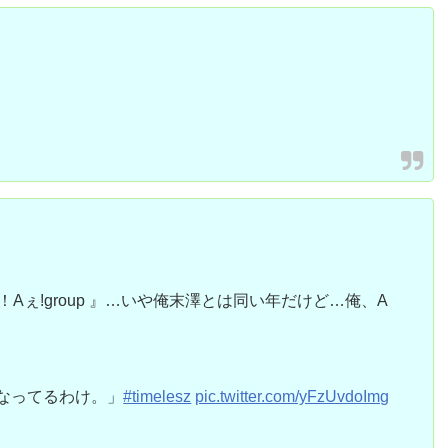
Aぇ!group 』…いや俺末澤とは同い年だけど…俺、A
になってるわけ。」
#timelesz
pic.twitter.com/yFzUvdoImg