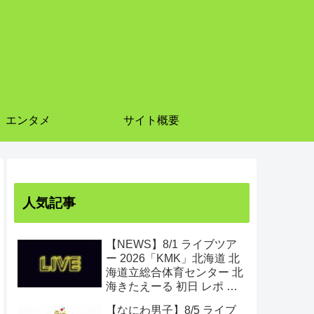
エンタメ
サイト概要
人気記事
【NEWS】8/1 ライブツア
ー 2026「KMK」北海道 北
海道立総合体育センター 北
海きたえーる 初日 レポ ま
とめ
【なにわ男子】8/5 ライブ