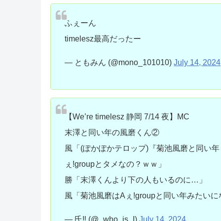
ふぇーん
timelesz最高だったー
— ともみん (@mono_101010)
July 14, 2024
【We’re timelesz 静岡 7/14 夜】MC
末澤と同い年の風磨くん②
風「(ぽかぽかテロップ)『菊池風磨と同い年！
ぇ!groupとタメなの？ｗｗ」
勝「末澤くんより下の人もいるのに…」
風「菊池風磨はAぇ!groupと同い年みたい
— 氏‼️ (@_who_is_I)
July 14, 2024