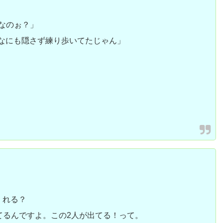
なのぉ？」
なにも隠さず練り歩いてたじゃん」
くれる？
いてるんですよ。この2人が出てる！って。