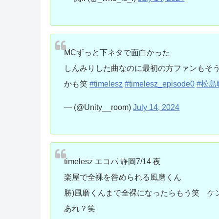
MCずっと下ネタで面白かった
しんみりした曲なのに最初の方ファンもそう
かも笑
#timelesz
#timelesz_episode0
#松島
— (@Unity__room)
July 14, 2024
timelesz エコパ 静岡7/14 夜
楽屋で全裸を咎められる風磨くん
勝)風磨くんまで全裸になったらもう笑 ケ
あれ？笑