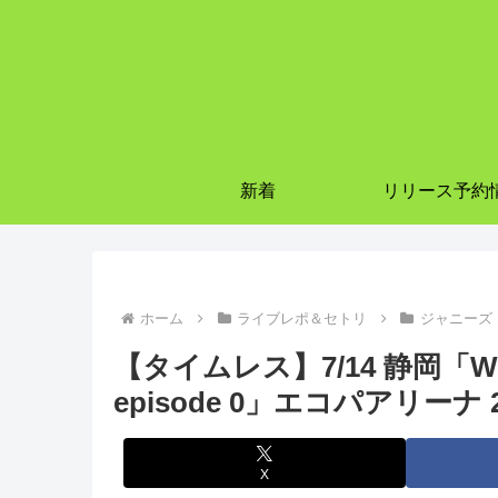
新着
リリース予約
ホーム
ライブレポ＆セトリ
ジャニーズ
【タイムレス】7/14 静岡「We’re t
episode 0」エコパアリー
X