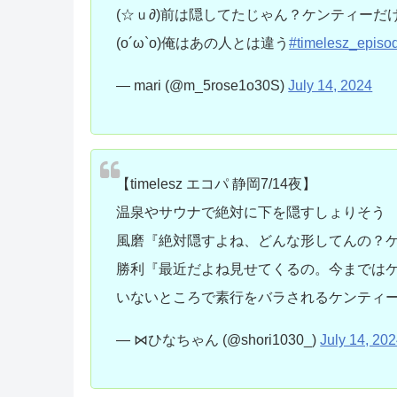
(☆ｕ∂)前は隠してたじゃん？ケンティー
(o´ω`o)俺はあの人とは違う
#timelesz_episo
— mari (@m_5rose1o30S)
July 14, 2024
【timelesz エコパ 静岡7/14夜】
温泉やサウナで絶対に下を隠すしょりそう
風磨『絶対隠すよね、どんな形してんの？
勝利『最近だよね見せてくるの。今までは
いないところで素行をバラされるケンティ
— ⋈ひなちゃん (@shori1030_)
July 14, 20