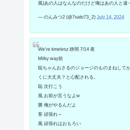
風)あの人はなんなのだけど俺はあの人と違
— のんみつ2 (@7sato73_2)
July 14, 2024
We’re timelesz 静岡 7/14 夜
Milky way前
聡ちゃんおさるのジョージのものまねして
くに大丈夫？と心配される。
聡 次行こう
風 お前が言うなよw
勝 俺がやるんだよ
客 頑張れ～
風 頑張れはおもろい