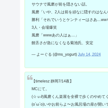
サウナで風磨が前を隠さない話。
風磨「いや、2人は前を頑なに隠すのはなん
勝利「それでいうとケンティーはさあ…ww
3人・会場爆笑
風磨「wwwあの人はぁ…」
饒舌さが急になくなる菊池氏、安定
— よーぐる (@ms_yogurt)
July 14, 2024
【timelesz 静岡7/14夜】
MCにて。
(☆ｕ∂)風磨くん楽屋を全裸で歩くのやめて
(o´ω`o)いやお前らよ〜お風呂場の扉が開