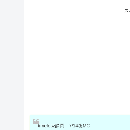
ス
timelesz静岡 7/14夜MC