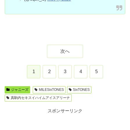
次へ
1
2
3
4
5
ジャニーズ
MILESixTONES
SixTONES
真駒内セキスイハイムアイスアリーナ
スポンサーリンク