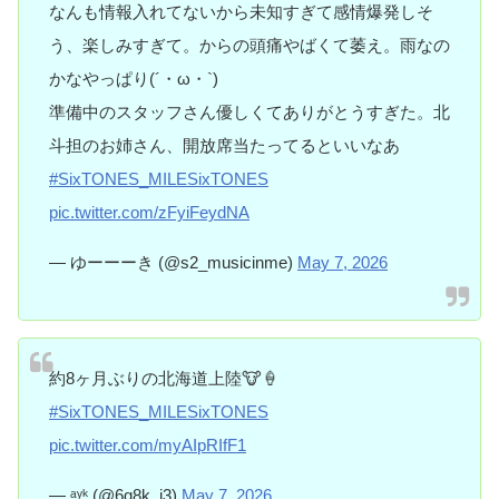
なんも情報入れてないから未知すぎて感情爆発しそ
う、楽しみすぎて。からの頭痛やばくて萎え。雨なの
かなやっぱり(´・ω・`)
準備中のスタッフさん優しくてありがとうすぎた。北
斗担のお姉さん、開放席当たってるといいなあ
#SixTONES_MILESixTONES
pic.twitter.com/zFyiFeydNA
— ゆーーーき (@s2_musicinme)
May 7, 2026
約8ヶ月ぶりの北海道上陸🐮🍦
#SixTONES_MILESixTONES
pic.twitter.com/myAIpRIfF1
— ᵃʸᵏ (@6q8k_i3)
May 7, 2026