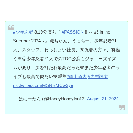
#少年忍者
8.19公演も『
#PASSION
!! ～ 忍 in the
Summer 2024～』織ちゃん、うっちー、少年忍者21
人、スタッフ、わっしょい社長、関係者の方々、有難
う💙😊少年忍者21人でのTDC公演もジャニーズイズ
ムがあり、胸を打たれ最高だった💙また少年忍者のラ
イブも最高で観たい💙🌈💐
#織山尚大
#内村颯太
pic.twitter.com/MSNRMCw3ye
— はにーたん (@HoneyHoneytan12)
August 21, 2024