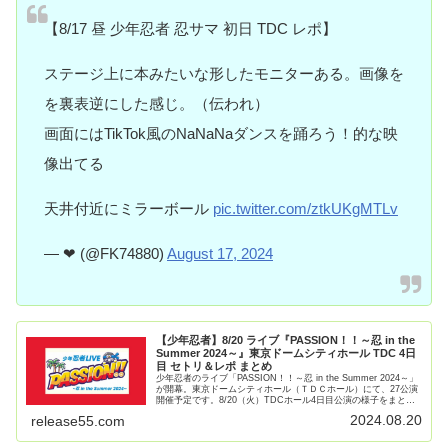
【8/17 昼 少年忍者 忍サマ 初日 TDC レポ】
ステージ上に本みたいな形したモニターある。画像を
を裏表逆にした感じ。（伝われ）
画面にはTikTok風のNaNaNaダンスを踊ろう！的な映
像出てる
天井付近にミラーボール
pic.twitter.com/ztkUKgMTLv
— ❤︎ (@FK74880)
August 17, 2024
【少年忍者】8/20 ライブ『PASSION！！～忍 in the
Summer 2024～』東京ドームシティホール TDC 4日
目 セトリ＆レポ まとめ
少年忍者のライブ「PASSION！！～忍 in the Summer 2024～」
が開幕。東京ドームシティホール（ＴＤＣホール）にて、27公演
開催予定です。8/20（火）TDCホール4日目公演の様子をまとめ
ました。少年忍者 ライブ PASS【続きを読む】
2024.08.20
release55.com