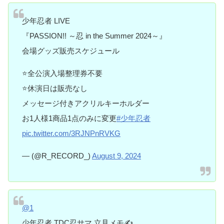
少年忍者 LIVE
『PASSION!! ～忍 in the Summer 2024～』
会場グッズ販売スケジュール
⭐️全公演入場整理券不要
⭐️休演日は販売なし
メッセージ付きアクリルキーホルダー
お1人様1商品1点のみに変更
#少年忍者
pic.twitter.com/3RJNPnRVKG
— (@R_RECORD_)
August 9, 2024
@1
少年忍者 TDC忍サマ 立見メモ✍️