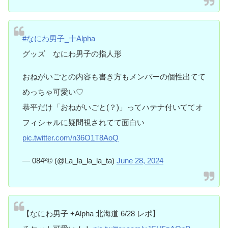
#なにわ男子_十Alpha
グッズ なにわ男子の指人形
おねがいごとの内容も書き方もメンバーの個性出てて
めっちゃ可愛い♡
恭平だけ「おねがいごと(？)」ってハテナ付いててオ
フィシャルに疑問視されてて面白い
pic.twitter.com/n36O1T8AoQ
— 084²© (@La_la_la_la_ta)
June 28, 2024
【なにわ男子 +Alpha 北海道 6/28 レポ】