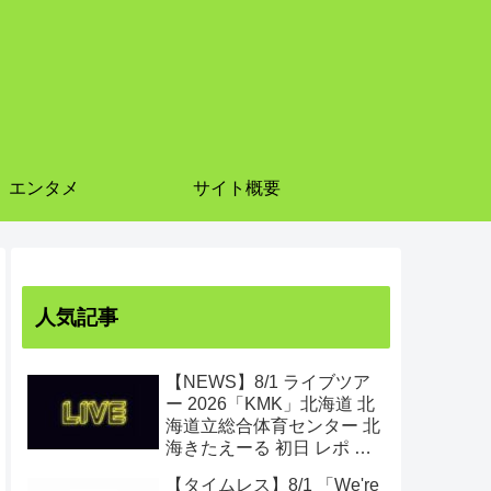
エンタメ
サイト概要
人気記事
【NEWS】8/1 ライブツア
ー 2026「KMK」北海道 北
海道立総合体育センター 北
海きたえーる 初日 レポ ま
とめ
【タイムレス】8/1 「We're