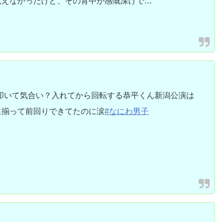
見えなかったけど、その背中が感慨深げで…
と叩いて気合い？入れてから回転する恭平くん新潟公演は
に揃って前回りできてたのに涙
#なにわ男子