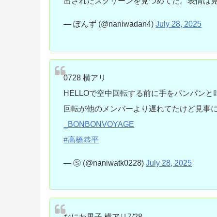
出されたスクリーンを見つめてた。表情は
— ぽんず (@naniwadan4)
July 28, 2025
0728 横アリ
HELLOで空中回転する前に手をパンパン
回転が他のメンバーより遅れてたけど見事
_BONBONVOYAGE
#高橋恭平
— Ⓢ (@naniwatk0228)
July 28, 2025
なにわ男子 横アリ7/28