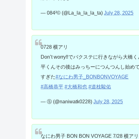
— 084²© (@La_la_la_la_ta)
July 28, 2025
0728 横アリ
Don’t worry‼︎でバクステに行きなが
平くんその後はみっちーにつんつんし始め
すぎた
#なにわ男子_BONBONVOYAGE
#高橋恭平
#大橋和也
#道枝駿佑
— Ⓢ (@naniwatk0228)
July 28, 2025
なにわ男子 BON BON VOYAGE 7/28 横アリ