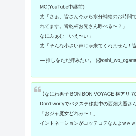
MC(YouTube中継前)
丈「さぁ、皆さん今から水分補給のお時間
れてます。皆乾杯お兄さん呼べる〜？」
なにふぁむ「いえ〜い」
丈「そんな小さい声じゃ来てくれません！
— 推しをただ拝みたい。 (@oshi_wo_ogam
【なにわ男子 BON BON VOYAGE 横アリ 7/
Don’t worryでバクステ移動中の西畑大
「おジャ魔女どれみ〜！」
イントネーションがコッテコテなんよwｗｗ