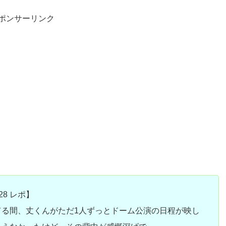
ポンサーリンク
28 レポ】
てる間、丈くんがただ1人ずっとドーム公演の日程が映し