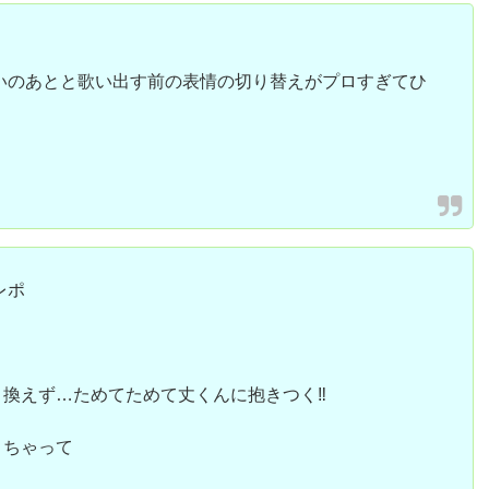
気みある笑いのあとと歌い出す前の表情の切り替えがプロすぎてひ
レポ
換えず…ためてためて丈くんに抱きつく‼︎
きちゃって