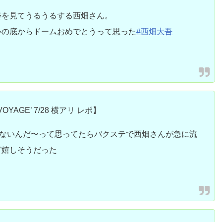
姿を見てうるうるする西畑さん。
心の底からドームおめでとうって思った
#西畑大吾
VOYAGE’ 7/28 横アリ レポ】
。ないんだ〜って思ってたらバクステで西畑さんが急に流
ど嬉しそうだった