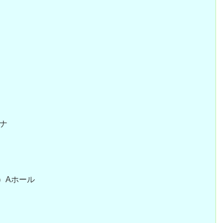
ーナ
示場）Aホール