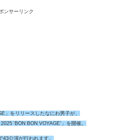
ポンサーリンク
YAGE」をリリースしたなにわ男子が、
25 ’BON BON VOYAGE’」を開催。
で43公演が行われます。