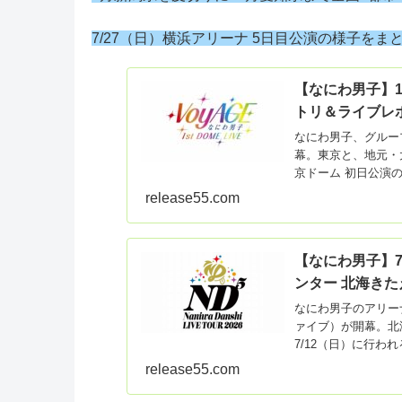
7/27
（日）横浜アリーナ 5日目公演の様子をま
【なにわ男子】1/1
トリ＆ライブレポ
なにわ男子、グループ初
幕。東京と、地元・大
京ドーム 初日公演の
release55.com
【なにわ男子】7
ンター 北海きた
なにわ男子のアリーナツ
ァイブ）が開幕。北
7/12（日）に行
release55.com