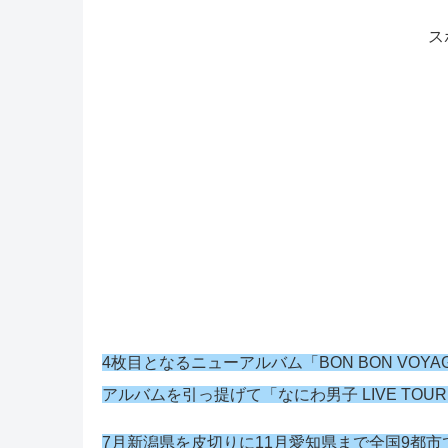
ス
4枚目となるニューアルバム「BON BON VO
アルバムを引っ提げて「なにわ男子 LIVE TOUR 20
7月新潟県を皮切りに11月愛知県まで全国9都市