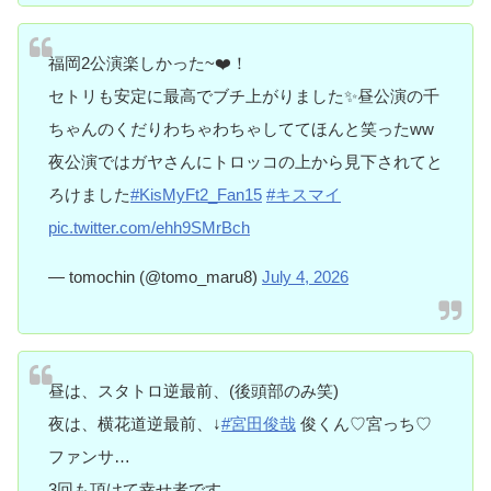
福岡2公演楽しかった~❤️‍！
セトリも安定に最高でブチ上がりました✨昼公演の千
ちゃんのくだりわちゃわちゃしててほんと笑ったww
夜公演ではガヤさんにトロッコの上から見下されてと
ろけました
#KisMyFt2_Fan15
#キスマイ
pic.twitter.com/ehh9SMrBch
— tomochin (@tomo_maru8)
July 4, 2026
昼は、スタトロ逆最前、(後頭部のみ笑)
夜は、横花道逆最前、↓
#宮田俊哉
俊くん♡宮っち♡
ファンサ…
3回も頂けて幸せ者です