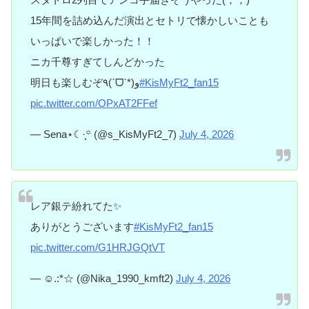
15年間を詰め込んだ演出とセトリで懐かしいことも
いっぱいで楽しかった！！
ニカ千尊すぎてしんどかった️
明日も楽しむぞ٩(ˊᗜˋ*)و
#KisMyFt2_fan15
pic.twitter.com/OPxAT2FFef
— Sena‎⋆☾·̩͙꙳ (@s_KisMyFt2_7)
July 4, 2026
レア銀テ紛れてた✨
ありがとうございます
#KisMyFt2_fan15
pic.twitter.com/G1HRJGQtVT
— ☺︎.:*☆ (@Nika_1990_kmft2)
July 4, 2026