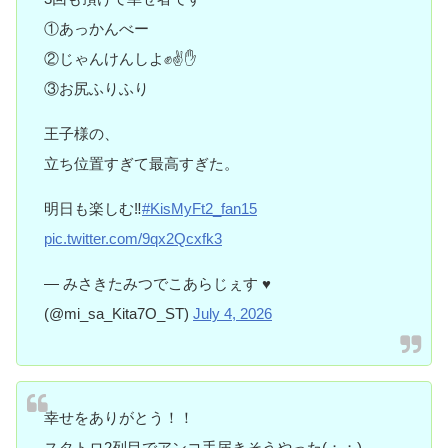
①あっかんべー
②じゃんけんしよ✊✌✋
③お尻ふりふり
王子様の、
立ち位置すぎて最高すぎた。
明日も楽しむ‼️
#KisMyFt2_fan15
pic.twitter.com/9qx2Qcxfk3
— みさきたみつでこあらじぇす ♥️
(@mi_sa_Kita7O_ST)
July 4, 2026
幸せをありがとう！！
スタトロ2列目でアンコ手届きそうやった(；；)