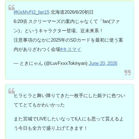
#KisMyFt2_fan15
北海道2026/6/20初日
6:20頃 スクリーマーズの案内じゃなくて「fan(ファ
ン)」というキャラクター登場。近未来系！
注意事項のなかに2025年のSDカードを最初に使う案
内がありざわつく会場
#キスマイ
— ときにゃん (@LuvFxxxTokinyan)
June 20, 2026
ヒラヒラと舞い降りてきた一枚手にした銀テに色つい
ててとてもかわいかった
また宮城でLIVEしたいなって6人にも思って貰えるよ
う今日も全力で盛り上げてきます！