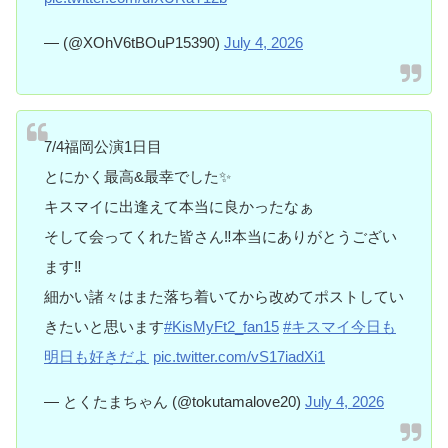
— (@XOhV6tBOuP15390)
July 4, 2026
7/4福岡公演1日目
とにかく最高&最幸でした✨️
キスマイに出逢えて本当に良かったなぁ
そして会ってくれた皆さん‼️本当にありがとうござい
ます‼️
細かい諸々はまた落ち着いてから改めてポストしてい
きたいと思います
#KisMyFt2_fan15
#キスマイ今日も
明日も好きだよ
pic.twitter.com/vS17iadXi1
— とくたまちゃん (@tokutamalove20)
July 4, 2026