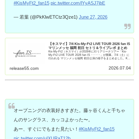
#KisMyFt2_fan15
pic.twitter.com/lYyASJ7jbE
— 若葉 (@PkKlwETCtz3Qze1)
June 27, 2026
【キスマイ】7/4 Kis-My-Ft2 LIVE TOUR 2026 fan IS
マリンメッセ 福岡 初日 セトリ＆ライブレポ まとめ
Kis-My-Ft2（キスマイ）が2026年に行うアリーナツアー「Kis-
My-Ft2 LIVE TOUR 2026 fan IS ･･････」が開幕。7/4（土）に
行われる マリンメッセ福岡 初日公演の様子をまとめました。Kis-
My-【続きを読む】
2026.07.04
release55.com
オープニングの衣装好きすぎた。藤ヶ谷くんと千ちゃ
んのサングラス️、カッコよかった〜。
あー、すぐにでもまた見たい！
#KisMyFt2_fan15
pic.twitter.com/uIXURaT12b