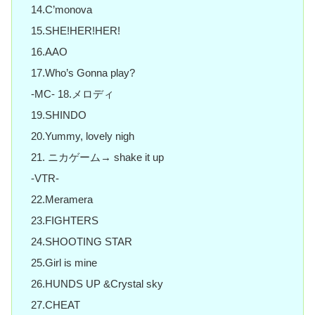
14.C’monova
15.SHE!HER!HER!
16.AAO
17.Who’s Gonna play?
-MC- 18.メロディ
19.SHINDO
20.Yummy, lovely nigh
21. ニカゲーム→ shake it up
-VTR-
22.Meramera
23.FIGHTERS
24.SHOOTING STAR
25.Girl is mine
26.HUNDS UP &Crystal sky
27.CHEAT