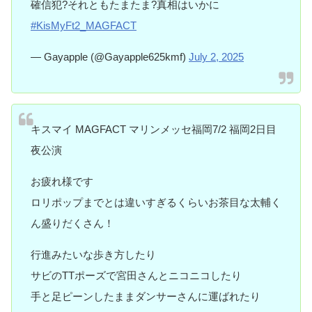
確信犯?それともたまたま?真相はいかに
#KisMyFt2_MAGFACT
— Gayapple (@Gayapple625kmf)
July 2, 2025
キスマイ MAGFACT マリンメッセ福岡7/2 福岡2日目
夜公演
お疲れ様です
ロリポップまでとは違いすぎるくらいお茶目な太輔く
ん盛りだくさん！
行進みたいな歩き方したり
サビのTTポーズで宮田さんとニコニコしたり
手と足ピーンしたままダンサーさんに運ばれたり