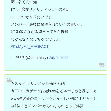
藤ヶ谷くん告知
ξ*‘ ▽‘)恋愛リアリティショーのMC
……いつかやりたいです
メンバー「最後に希望入れていくの良いね 」
ξ*‘ 0‘)皆んなが希望言ってたら告知
わかんなくなっちゃうでしょ！
#KisMyFt2_MAGFACT
— ᴷᵁᴿᵁᴹᴵ (@curuminty)
July 2, 2025
キスマイ マリンメッセ福岡 7.2夜
今回のニカゲームお題busyをどゅーしゃと読むニカ
wwwその後のローラーもどぅーしゃ先頭！どぅーし
ゃ1位！とメンバーからいじられとって爆笑