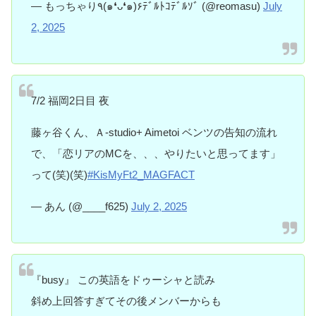
— もっちゃり٩(๑❛ᴗ❛๑)۶ﾃﾞﾙﾄｺﾃﾞﾙｿﾞ (@reomasu)
July
2, 2025
7/2 福岡2日目 夜
藤ヶ谷くん、Ａ-studio+ Aimetoi ベンツの告知の流れ
で、「恋リアのMCを、、、やりたいと思ってます」
って(笑)(笑)
#KisMyFt2_MAGFACT
— あん (@____f625)
July 2, 2025
『busy』 この英語をドゥーシャと読み
斜め上回答すぎてその後メンバーからも