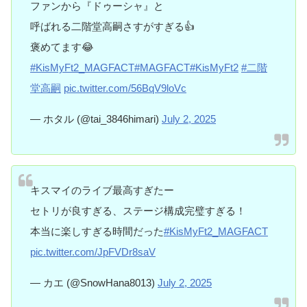
ファンから『ドゥーシャ』と
呼ばれる二階堂高嗣さすがすぎる👍
褒めてます😂
#KisMyFt2_MAGFACT
#MAGFACT
#KisMyFt2
#二階
堂高嗣
pic.twitter.com/56BqV9loVc
— ホタル (@tai_3846himari)
July 2, 2025
キスマイのライブ最高すぎたー
セトリが良すぎる、ステージ構成完璧すぎる！
本当に楽しすぎる時間だった
#KisMyFt2_MAGFACT
pic.twitter.com/JpFVDr8saV
— カエ (@SnowHana8013)
July 2, 2025