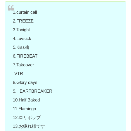
1.curtain call
2.FREEZE
3.Tonight
4.Luvsick
5.Kiss魂
6.FIREBEAT
7.Takeover
-VTR-
8.Glory days
9.HEARTBREAKER
10.Half Baked
11.Flamingo
12.ロリポップ
13.お疲れ様です