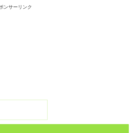
ポンサーリンク