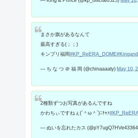
— King & Prince (@kp_official0523)
May 10,
まさか旗があるなんて
最高すぎる(；；)
キンプリ福岡
#KP_ReERA_DOME
#Kingan
— ち な つ ＠ 福 岡 (@chinaaaaty)
May 10, 
2種類ずつお写真があるんですね
かわちぃですねぇ(´＾ω＾`)ﾆﾁｬｧ
#KP_ReER
— ぬいを忘れたカス (@pY7ugQ7HVe43364