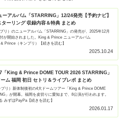
ーアルバム「STARRING」12/24発売【予約ナビ】
nce スターリング 収録内容＆特典 まとめ
e（キンプリ）のニューアルバム「STARRING」の発売が、2025年12月
が開始されました。King & Prince ニューアルバム
ng & Prince（キンプリ）【続きを読む】
2025.10.24
King & Prince DOME TOUR 2026 STARRING」
ドーム 福岡 初日 セトリ＆ライブレポ まとめ
 （キンプリ）新体制後初の4大ドームツアー「King & Prince DOME
TARRING」が開幕。福岡を皮切りに愛知まで、8公演が行われます。
る みずほPayPa【続きを読む】
2026.01.17