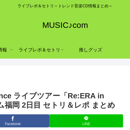
ライブレポ＆セトリ～トレンド音楽CD情報まとめ～
MUSIC♪com
情報
ライブレポ＆セトリ
推しグッズ
ince ライブツアー「Re:ERA in
ーム福岡 2日目 セトリ＆レポ まとめ
Facebook
LINE