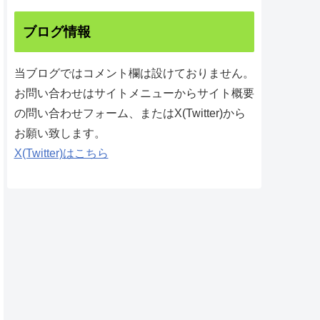
ブログ情報
当ブログではコメント欄は設けておりません。
お問い合わせはサイトメニューからサイト概要
の問い合わせフォーム、またはX(Twitter)から
お願い致します。
X(Twitter)はこちら