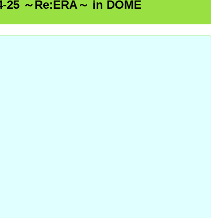
24-25 ～Re:ERA～ in DOME