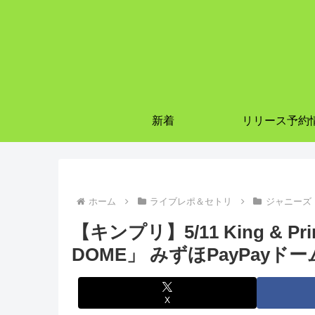
新着
リリース予約
ホーム
ライブレポ＆セトリ
ジャニーズ
【キンプリ】5/11 King & Pr
DOME」 みずほPayPayド
X