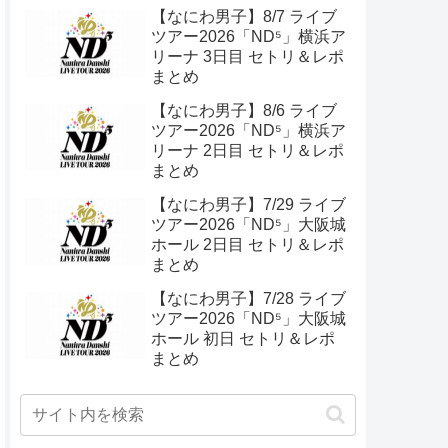
ル 初日 セトリ＆ライブレポ
【なにわ男子】8/7 ライブ
ツアー2026「ND⁵」横浜ア
リーナ 3日目 セトリ＆レポ
まとめ
【なにわ男子】8/6 ライブ
ツアー2026「ND⁵」横浜ア
リーナ 2日目 セトリ＆レポ
まとめ
【なにわ男子】7/29 ライブ
ツアー2026「ND⁵」大阪城
ホール 2日目 セトリ＆レポ
まとめ
【なにわ男子】7/28 ライブ
ツアー2026「ND⁵」大阪城
ホール 初日 セトリ＆レポ
まとめ