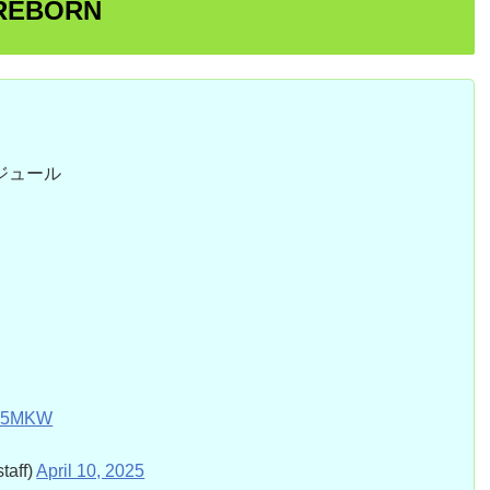
 REBORN
ジュール
QSe5MKW
aff)
April 10, 2025