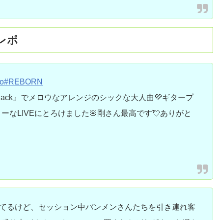
ブレポ
o
#REBORN
x Pack』でメロウなアレンジのシックな大人曲💜ギタープ
なLIVEにとろけました🌸剛さん最高です💘ありがと
知してるけど、セッション中バンメンさんたちを引き連れ客