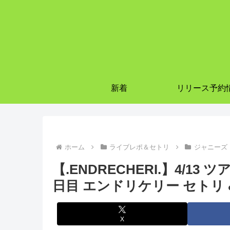
新着
リリース予約
ホーム
ライブレポ＆セトリ
ジャニーズ
【.ENDRECHERI.】4/13 ツ
日目 エンドリケリー セトリ 
X