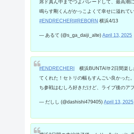
席ド真ん中までつよパレードして、最高潮
鳴らす剛くんがかっこよくて幸せに溢れて
#ENDRECHERI
#REBORN
横浜4/13
— あるて (@s_ga_daiji_alte)
April 13, 2025
#ENDRECHERI
横浜BUNTAI🤘2日間
てくれた！セトリの幅もすんごい良かった。
ち参戦はむしろ好きだけど、ライブ後のア
— だしし (@dashishi479405)
April 13, 2025