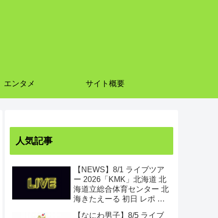
エンタメ
サイト概要
人気記事
【NEWS】8/1 ライブツア
ー 2026「KMK」北海道 北
海道立総合体育センター 北
海きたえーる 初日 レポ ま
とめ
【なにわ男子】8/5 ライブ