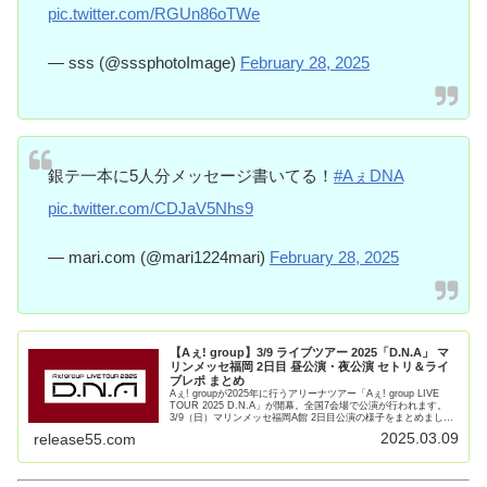
pic.twitter.com/RGUn86oTWe
— sss (@sssphotoImage)
February 28, 2025
銀テ一本に5人分メッセージ書いてる！
#AぇDNA
pic.twitter.com/CDJaV5Nhs9
— mari.com (@mari1224mari)
February 28, 2025
【Aぇ! group】3/9 ライブツアー 2025「D.N.A」 マ
リンメッセ福岡 2日目 昼公演・夜公演 セトリ＆ライ
ブレポ まとめ
Aぇ! groupが2025年に行うアリーナツアー「Aぇ! group LIVE
TOUR 2025 D.N.A」が開幕。全国7会場で公演が行われます。
3/9（日）マリンメッセ福岡A館 2日目公演の様子をまとめまし
た。Aぇ! group L【続きを読む】
2025.03.09
release55.com