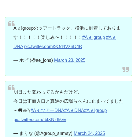
Aぇǃgroupのツアートラック、横浜に到着しておりま
す！！！！！楽しみ〜！！！！！
#Aぇǃgroup
#Aぇ
DNA
pic.twitter.com/9Od4VznD4R
— ホビ (@ae_johs)
March 23, 2025
明日また変わってるかもだけど、
今日は正面入口と真逆の広場らへんに止まってました
～🚚🚗³₃
#AぇツアーDNA
#AぇDNA
#Aぇǃgroup
pic.twitter.com/fblXNid5Gv
— まりな (@Agroup_snmsy)
March 24, 2025