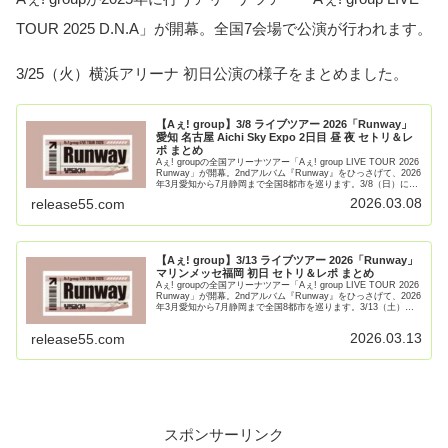
TOUR 2025 D.N.A」が開幕。全国7会場で公演が行われます。
3/25（火）横浜アリーナ 初日公演の様子をまとめました。
【Aぇ! group】3/8 ライブツアー 2026「Runway」
愛知 名古屋 Aichi Sky Expo 2日目 昼 夜 セトリ＆レ
ポ まとめ
Aぇ! groupの全国アリーナツアー「Aぇ! group LIVE TOUR 2026
Runway」が開幕。2ndアルバム『Runway』をひっさげて、2026
年3月愛知から7月静岡まで全国8都市を巡ります。3/8（日）に行
われる Ai【続きを読む】
2026.03.08
release55.com
【Aぇ! group】3/13 ライブツアー 2026「Runway」
マリンメッセ福岡 初日 セトリ＆レポ まとめ
Aぇ! groupの全国アリーナツアー「Aぇ! group LIVE TOUR 2026
Runway」が開幕。2ndアルバム『Runway』をひっさげて、2026
年3月愛知から7月静岡まで全国8都市を巡ります。3/13（土）に
行われる マ【続きを読む】
2026.03.13
release55.com
スポンサーリンク