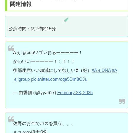
関連情報
公演時間：約2時間15分
Aぇ! groupワゴンおるーーーーー！
かわいいーーーーー！！！！！
後部座席いい加減にして欲しい❣️（好）
#AぇDNA
#A
ぇǃgroup
pic.twitter.com/oqa5Dm8GJu
— 由香個 (@tyya617)
February 28, 2025
佐野のお金でバスを買う、、、
まさかの現実化⁉️