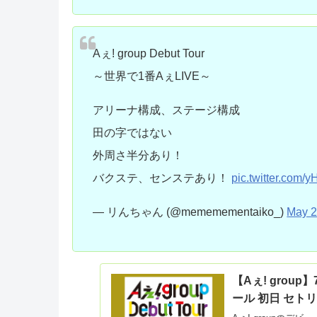
Aぇ! group Debut Tour
～世界で1番AぇLIVE～
アリーナ構成、ステージ構成
田の字ではない
外周さ半分あり！
バクステ、センステあり！
pic.twitter.com/
— リんちゃん (@mememementaiko_)
May 2
【Aぇ! grou
ール 初日 セト