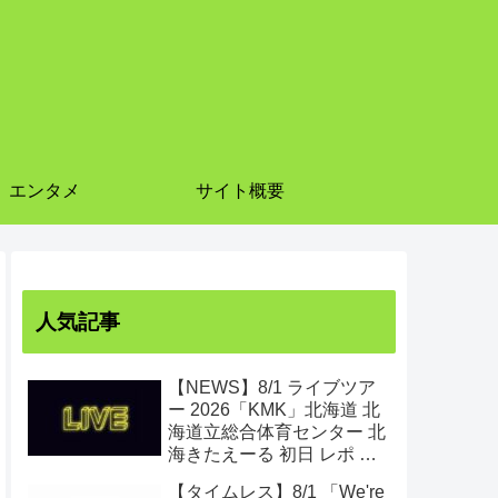
エンタメ
サイト概要
人気記事
【NEWS】8/1 ライブツア
ー 2026「KMK」北海道 北
海道立総合体育センター 北
海きたえーる 初日 レポ ま
とめ
【タイムレス】8/1 「We're