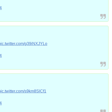
4
pic.twitter.com/g39iNXJYLo
4
pic.twitter.com/s9km8SlCf1
4