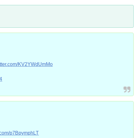
witter.com/KV2YWdUmMo
4
er.com/p7BpymphLT