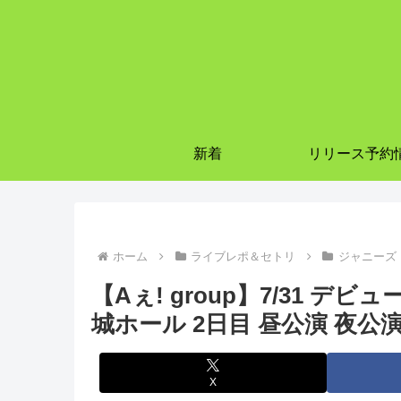
新着
リリース予約
ホーム
ライブレポ＆セトリ
ジャニーズ
【Aぇ! group】7/31 デ
城ホール 2日目 昼公演 夜公
X