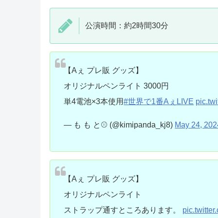
公演時間：約2時間30分
【Aぇ プレ販 グッズ】
オリジナルペンライト 3000円
単4電池×3本使用
#世界で1番AぇLIVE
pic.t
— も も と⚾️ (@kimipanda_kj8)
May 24, 202
【Aぇ プレ販 グッズ】
オリジナルペンライト
ストラップ通すところあります。
pic.twitt