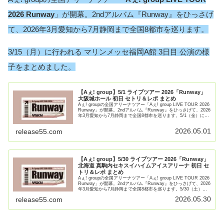
2026 Runway
」が開幕。2ndアルバム『Runway』をひっさげ
て、2026年3月愛知から7月静岡まで全国8都市を巡ります。
3/15（月）に行われる マリンメッセ福岡A館 3日目 公演の様
子をまとめました。
【Aぇ! group】5/1 ライブツアー 2026「Runway」
大阪城ホール 初日 セトリ＆レポ まとめ
Aぇ! groupの全国アリーナツアー「Aぇ! group LIVE TOUR 2026
Runway」が開幕。2ndアルバム『Runway』をひっさげて、2026
年3月愛知から7月静岡まで全国8都市を巡ります。5/1（金）に行
われる 大阪【続きを読む】
2026.05.01
release55.com
【Aぇ! group】5/30 ライブツアー 2026「Runway」
北海道 真駒内セキスイハイムアイスアリーナ 初日 セ
トリ＆レポ まとめ
Aぇ! groupの全国アリーナツアー「Aぇ! group LIVE TOUR 2026
Runway」が開幕。2ndアルバム『Runway』をひっさげて、2026
年3月愛知から7月静岡まで全国8都市を巡ります。5/30（土）に
行われる 真【続きを読む】
2026.05.30
release55.com