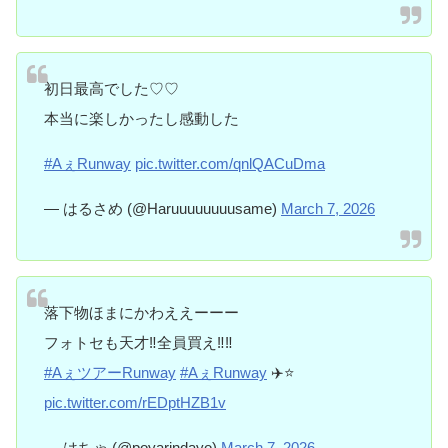
初日最高でした♡♡
本当に楽しかったし感動した
#AぇRunway
pic.twitter.com/qnlQACuDma
— はるさめ (@Haruuuuuuuusame)
March 7, 2026
落下物ほまにかわええーーー
フォトセも天才‼️全員買え‼️‼️
#AぇツアーRunway
#AぇRunway
✈️⭐️
pic.twitter.com/rEDptHZB1v
— はちゃ (@poyarindayo)
March 7, 2026