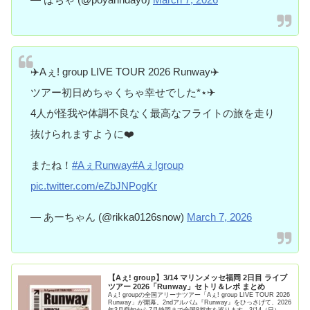
✈️Aぇ! group LIVE TOUR 2026 Runway✈️
ツアー初日めちゃくちゃ幸せでした*⋆✈
4人が怪我や体調不良なく最高なフライトの旅を走り
抜けられますように❤️
またね！
#AぇRunway
#Aぇǃgroup
pic.twitter.com/eZbJNPogKr
— あーちゃん (@rikka0126snow)
March 7, 2026
【Aぇ! group】3/14 マリンメッセ福岡 2日目 ライブ
ツアー 2026「Runway」セトリ＆レポ まとめ
Aぇ! groupの全国アリーナツアー「Aぇ! group LIVE TOUR 2026
Runway」が開幕。2ndアルバム『Runway』をひっさげて、2026
年3月愛知から7月静岡まで全国8都市を巡ります。3/14（日）に