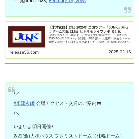
— (@franc_083)
February 15, 2025
【米津玄師】2/16 2025年 全国ツアー「JUNK」京セ
ラドーム大阪 2日目 セトリ＆ライブレポ まとめ
米津玄師さんが、初のドーム公演を含む全国ツアー「米津玄師
2025 TOUR / JUNK」を開催！2/16 (日) 大阪府 京セラドーム
大阪 2日目公演の様子をまとめました。米津玄師 2025 TOUR /
JUNK大阪府 京セラドーム大【続きを読む】
2025.02.16
release55.com
/／
#米津玄師
会場アクセス・交通のご案内🚃
\＼
いよいよ明日開催⚡️
2/21(金)大和ハウス プレミストドーム（札幌ドーム）