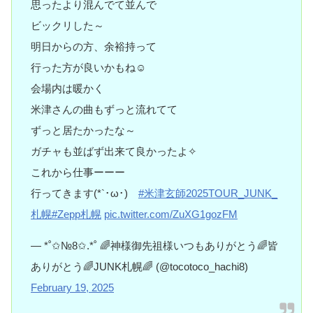
思ったより混んでて並んで
ビックリした～
明日からの方、余裕持って
行った方が良いかもね☺️
会場内は暖かく
米津さんの曲もずっと流れてて
ずっと居たかったな～
ガチャも並ばず出来て良かったよ✧︎
これから仕事ーーー
行ってきます(*`･ω･)ゞ
#米津玄師2025TOUR_JUNK_
札幌
#Zepp札幌
pic.twitter.com/ZuXG1gozFM
— *˚✩№8✩.*˚ 🌈神様御先祖様いつもありがとう🌈皆
ありがとう🌈JUNK札幌🌈 (@tocotoco_hachi8)
February 19, 2025