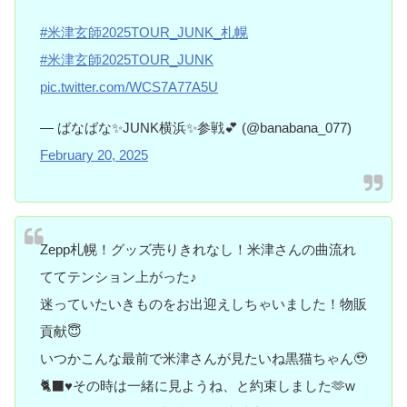
#米津玄師2025TOUR_JUNK_札幌
#米津玄師2025TOUR_JUNK
pic.twitter.com/WCS7A77A5U
— ばなばな✨JUNK横浜✨参戦💕 (@banabana_077)
February 20, 2025
Zepp札幌！グッズ売りきれなし！米津さんの曲流れ
ててテンション上がった♪
迷っていたいきものをお出迎えしちゃいました！物販
貢献😇
いつかこんな最前で米津さんが見たいね黒猫ちゃん🥹
🐈‍⬛♥️その時は一緒に見ようね、と約束しました🫶w