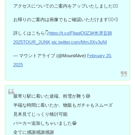
アクセスについてのご案内をアップいたしました💁‍♀️
お帰りのご案内は画像でもご確認いただけます🏃‍♀️💨
詳しくはこちら👇
https://t.co/FljqqiO0Z3
#米津玄師
2025TOUR_JUNK
pic.twitter.com/MmJlXv3uNI
— マウントアライブ (@MountAlive)
February 20,
2025
最寄り駅に着いた途端、粉雪が舞う😅
半端な時間に着いたか、物販もガチャもスムーズ
見本見てじっくり検討可能
パーカー追加しちゃいました😁
全てに感謝感謝感謝