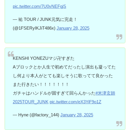
pic.twitter.com/7U0vNEFgjS
— 祐 ‎TOUR / JUNK元気に完走！
(@1FSERyIKJiT486x)
January 28, 2025
KENSHI YONEZUマジ卍すぎた
Aブロックとか人生で初めてだったし演出も凝ってた
し何より本人がとても楽しそうに歌ってて良かった
また行きたい！！！！！！！
ガチャはハンドルが固すぎて回らんかった
#米津玄師
2025TOUR_JUNK
pic.twitter.com/eX3YiF9o1Z
— Hyne (@factory_144)
January 28, 2025