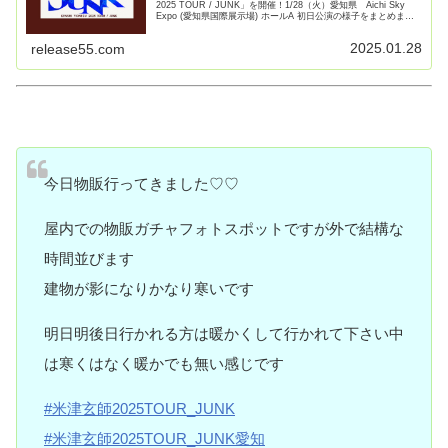
2025 TOUR / JUNK」を開催！1/28（火）愛知県 Aichi Sky
Expo (愛知県国際展示場) ホールA 初日公演の様子をまとめまし
た。米津玄師 2025 TOU【続きを読む】
2025.01.28
release55.com
今日物販行ってきました♡♡
屋内での物販ガチャフォトスポットですが外で結構な
時間並びます
建物が影になりかなり寒いです
明日明後日行かれる方は暖かくして行かれて下さい中
は寒くはなく暖かでも無い感じです
#米津玄師2025TOUR_JUNK
#米津玄師2025TOUR_JUNK愛知