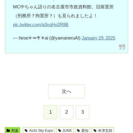
MC中ちゃん語りの名古屋市市政資料館、旧留置所
（刑務所？拘置所？）も見られましたよ！
pic.twitter.com/a3vqHo2R8B
— hiroe✳︎🥕🥦✳︎ai (@yamaneruAI)
January 29, 2025
次へ
1
2
3
邦楽
Aichi Sky Expo
JUNK
愛知
米津玄師