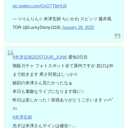
pic.twitter.com/GnOTTlbHU8
— ✩りんりん✩ 米津玄師 ちいかわ スピッツ 藤井風
TDR (@LuckyDisny1118)
January 28, 2025
#米津玄師2025TOUR_JUNK
愛知2日目
物販ガチャ フォトスポット全て屋内ですが 並びは外
まで続きます 寒さ対策はしっかり
鯱顔の米津さん見たかったなぁ
本日も素敵なライブになります様に✨
昨日は楽しかった！皆様ありがとうございます┏○ﾍﾟ
ｺｯ
#米津玄師
先ずは米津さんサインは健在✨️…