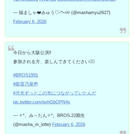
— 福ましゃ❤️みゅう♡ᵕ̈*⑅୨୧ (@mashamyu2627)
February 6, 2026
今日から大阪公演‼️
参加される方、楽しんできてください❤️‍🔥
#BROS1991
#龍雷乃発声
#月光ずっとこの光につながっていたんだ
pic.twitter.com/qvhGbOPN4v
— ✧︎*。み～たん✧︎*。BROS.22期生
(@masha_m_lotte)
February 6, 2026