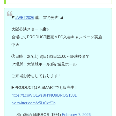
◤
#WBT2026
龍、雷乃発声 ◢
大阪公演スタート🏯✨
会場にてPRODUCT販売＆FC入会キャンペーン実施
中🎶
🕐日時：2/7(土),8(日) 両日11:00～終演後まで
📍場所：大阪城ホール1階 城見ホール
ご来場お待ちしております！
▶️PRODUCTはA!SMARTでも販売中‼️
https://t.co/VO1ws8FhNQ
#BROS1991
pic.twitter.com/v5Lr0ktfCb
— 福山雅治 (@BROS_1991)
February 7, 2026