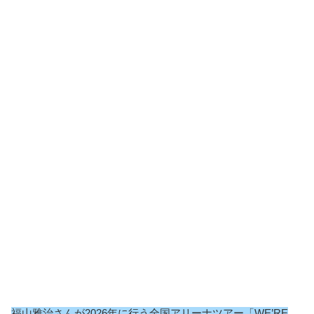
福山雅治さんが2026年に行う全国アリーナツアー「WE’RE