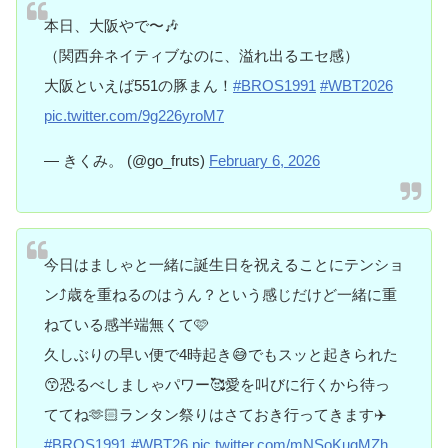
本日、大阪やで〜🎶
（関西弁ネイティブなのに、溢れ出るエセ感）
大阪といえば551の豚まん！
#BROS1991
#WBT2026
pic.twitter.com/9g226yroM7
— きくみ。 (@go_fruts)
February 6, 2026
今日はましゃと一緒に誕生日を祝えることにテンショ
ン⤴️歳を重ねるのはうん？という感じだけど一緒に重
ねている感半端無くて🩷
久しぶりの早い便で4時起き😅でもスッと起きられた
😙恐るべしましゃパワー🥰愛を叫びに行くから待っ
ててね🫶🏻ランタン祭りはさておき行ってきます✈️
#BROS1991
#WBT26
pic.twitter.com/mNSoKugMZh