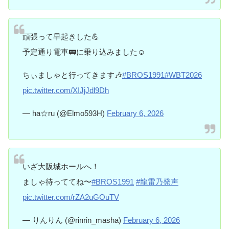
頑張って早起きした💪
予定通り電車🚃に乗り込みました☺️
ちぃましゃと行ってきます🎶
#BROS1991
#WBT2026
pic.twitter.com/XIJjJdl9Dh
— ha☆ru (@Elmo593H)
February 6, 2026
いざ大阪城ホールへ！
ましゃ待っててね〜
#BROS1991
#龍雷乃発声
pic.twitter.com/rZA2uGOuTV
— りんりん (@rinrin_masha)
February 6, 2026