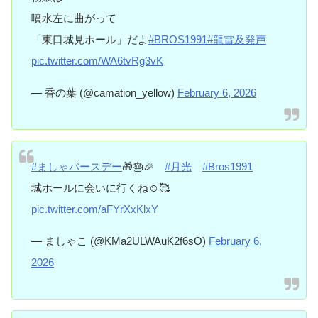
噴水左に曲がって
「東口城見ホール」だよ
#BROS1991
#龍雷及発声
pic.twitter.com/WA6tvRg3vK
— 香の葉 (@camation_yellow)
February 6, 2026
#ましゃバースデー
🎁🎂🎉
#月光
#Bros1991
城ホールに会いに行くね☺️🥰
pic.twitter.com/aFYrXxKlxY
— ましゃこ (@KMa2ULWAuK2f6sO)
February 6,
2026