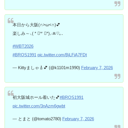
本日から大阪(∩>ω<∩)💕
楽しみ～⸜( * ॑꒳ ॑*)⸝ꔛ♡｡．
#WBT2026
#BROS1991
pic.twitter.com/BjLFiA7FDt
— Kittyましゃ🎸💕 (@k1101m1990)
February 7, 2026
初大阪城ホール着いた💕
#BROS1991
pic.twitter.com/3nAzm6gwbt
— とまと (@tomato2780)
February 7, 2026