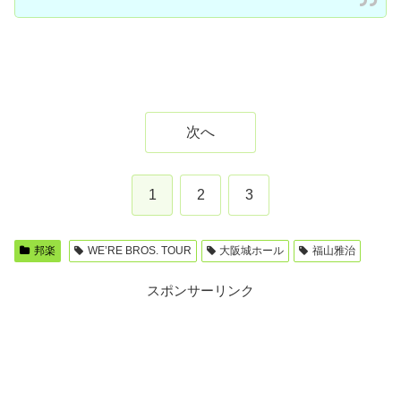
次へ
1
2
3
邦楽
WE’RE BROS. TOUR
大阪城ホール
福山雅治
スポンサーリンク