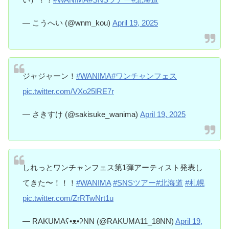
— こうへい (@wnm_kou)
April 19, 2025
ジャジャーン！
#WANIMA
#ワンチャンフェス
pic.twitter.com/VXo25lRE7r
— さきすけ (@sakisuke_wanima)
April 19, 2025
しれっとワンチャンフェス第1弾アーティスト発表し
てきた〜！！！
#WANIMA
#SNSツアー
#北海道
#札幌
pic.twitter.com/ZrRTwNrt1u
— RAKUMAʕ•ᴥ•ʔNN (@RAKUMA11_18NN)
April 19,