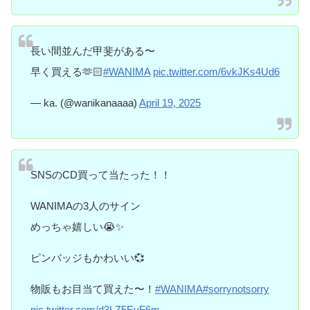
長い間並んだ甲斐がある〜
早く買える🫶🏻
#WANIMA
pic.twitter.com/6vkJKs4Ud6
— ka. (@wanikanaaaa)
April 19, 2025
SNSのCD買って当たった！！
WANIMAの3人のサイン
めっちゃ嬉しい😭✨
ピンバッジもかわいい💞
物販もお目当て買えた〜！
#WANIMA
#sorrynotsorry
pic.twitter.com/d3LZ5EyF6m