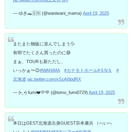
— ゆき🐊🇬🇳 (@waniwani_mama)
April 19, 2025
またまた物販に並んでしまう💦
有明でたくさん買ったのに😅
まぁ、TOURも新ただし、
いっかぁ〜😉
#WANIMA
#カナモトホール
#ＳNＳ
#
北海道
pic.twitter.com/xSzAj9pdRX
— (•‿•) fumi❤️💛💚 (@tomo_fumi0729)
April 19, 2025
本日はGEST北海道出身GUEST宗本康兵 （へいへ
い）！！
#WANIMA
#SNSツアー
#北海道