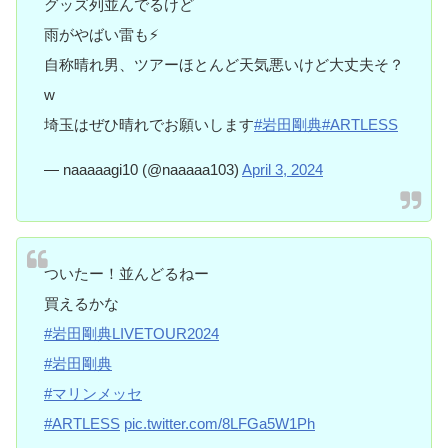
グッズ列並んでるけど
雨がやばい雷も⚡️
自称晴れ男、ツアーほとんど天気悪いけど大丈夫そ？
w
埼玉はぜひ晴れでお願いします
#岩田剛典
#ARTLESS
— naaaaagi10 (@naaaaa103)
April 3, 2024
ついたー！並んどるねー
買えるかな
#岩田剛典LIVETOUR2024
#岩田剛典
#マリンメッセ
#ARTLESS
pic.twitter.com/8LFGa5W1Ph