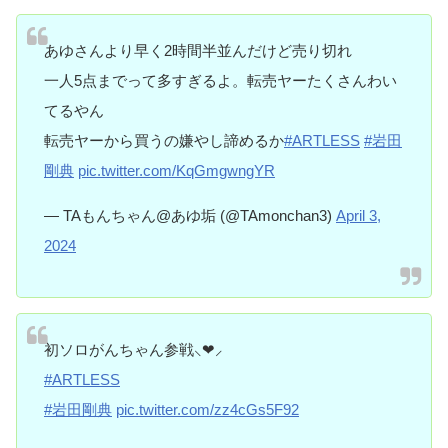
あゆさんより早く2時間半並んだけど売り切れ
一人5点までって多すぎるよ。転売ヤーたくさんわい
てるやん
転売ヤーから買うの嫌やし諦めるか
#ARTLESS
#岩田
剛典
pic.twitter.com/KqGmgwngYR
— TAもんちゃん@あゆ垢 (@TAmonchan3)
April 3,
2024
初ソロがんちゃん参戦⸜❤︎⸝‍
#ARTLESS
#岩田剛典
pic.twitter.com/zz4cGs5F92