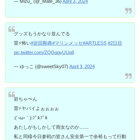
— Mizu_ (@_Mate_36)
April 3, 2024
グッズもうかなり並んでる
雷⚡️怖い
#岩田剛典
#マリンメッセ
#ARTLESS
#2日目
pic.twitter.com/ZQGqgyUUq8
— ゆっこ (@sweetSky07)
April 3, 2024
岩ちゃ〜ん
雷⚡️ヤバイよぉぉぉぉ
:(´◦ω◦｀):ﾌﾟﾙﾌﾟﾙ
あたしがもしかして雨女なのか……
私と同様今日参戦の皆さん安全第一で余裕もって行動