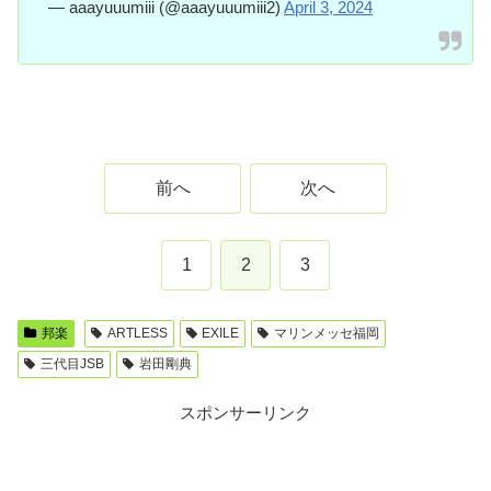
— aaayuuumiii (@aaayuuumiii2)
April 3, 2024
前へ
次へ
1
2
3
邦楽
ARTLESS
EXILE
マリンメッセ福岡
三代目JSB
岩田剛典
スポンサーリンク