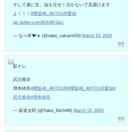
そして遂に生、油を注せ！泣かないで見届けます
よ！！！
#櫻坂46_4thTOUR愛知
pic.twitter.com/tEKj5PJqLt
— なべ🌸🐦☀️ (@nabe_sakazel33)
March 19, 2024
影ナレ
武元唯衣
増本綺良
#櫻坂46_4thTOUR
#櫻坂46_4thTOUR愛知
#
武元唯衣
#増本綺良
— 坂道太郎 (@Saka_Michi46)
March 19, 2024