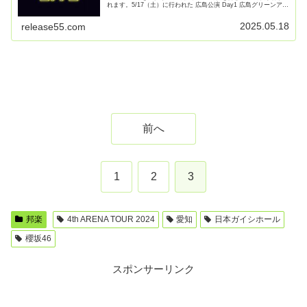
れます。5/17（土）に行われた 広島公演 Day1 広島グリーンアリ
ーナ の様子をまとめまし【続きを読む】
2025.05.18
release55.com
前へ
1
2
3
邦楽
4th ARENA TOUR 2024
愛知
日本ガイシホール
櫻坂46
スポンサーリンク