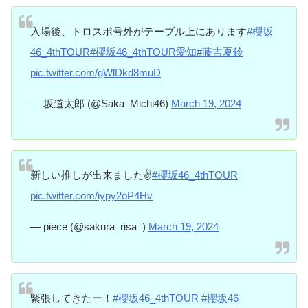
入場後、トロスポ号外がテーブル上にあります
#櫻坂
46_4thTOUR
#櫻坂46_4thTOUR愛知
#藤吉夏鈴
pic.twitter.com/gWlDkd8muD
— 坂道太郎 (@Saka_Michi46)
March 19, 2024
新しい推しが出来ました✌️
#櫻坂46_4thTOUR
pic.twitter.com/iypy2oP4Hv
— piece (@sakura_risa_)
March 19, 2024
緊張してきたー！
#櫻坂46_4thTOUR
#櫻坂46