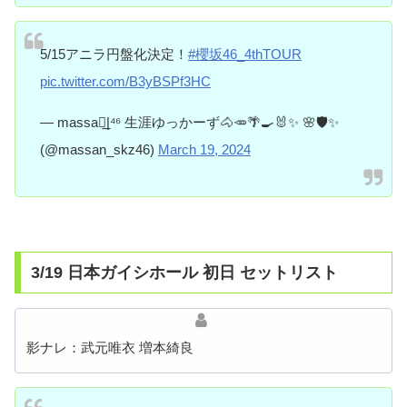
5/15アニラ円盤化決定！
#櫻坂46_4thTOUR
pic.twitter.com/B3yBSPf3HC
— massa◢͟|⁴⁶ 生涯ゆっかーず🐴🥕🌴🍳🐰✨ 🌸🛡✨
(@massan_skz46)
March 19, 2024
3/19 日本ガイシホール 初日 セットリスト
影ナレ：武元唯衣 増本綺良