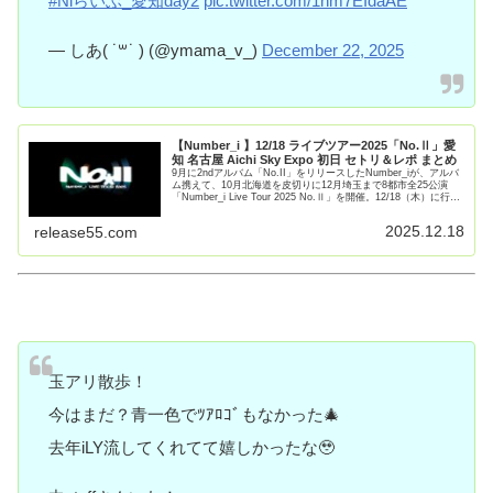
#Niらいぶ_愛知day2
pic.twitter.com/1hm7EIdaAE
— しあ( ˙꒳​˙ ) (@ymama_v_)
December 22, 2025
【Number_i 】12/18 ライブツアー2025「No.Ⅱ」愛
知 名古屋 Aichi Sky Expo 初日 セトリ＆レポ まとめ
9月に2ndアルバム「No.II」をリリースしたNumber_iが、アルバ
ム携えて、10月北海道を皮切りに12月埼玉まで8都市全25公演
「Number_i Live Tour 2025 No.Ⅱ」を開催。12/18（木）に行わ
れる 愛知/A【続きを読む】
2025.12.18
release55.com
玉アリ散歩！
今はまだ？青一色でﾂｱﾛｺﾞもなかった🎄
去年iLY流してくれてて嬉しかったな🥹