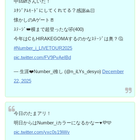
中staffさんいた！
ｽﾀｼﾞｱﾑﾓｰﾄﾞにしてくれてる？感謝🙏🏻
懐かしのAゲート🚪
ｽﾃｰｼﾞ👑横まで超登ったな🤣(400)
今年はCもHIRAKEGOMAするのかなｽﾃｰｼﾞは奥？🤔
#Number_i_LIVETOUR2025
pic.twitter.com/FV9PvAeIBd
— 生涯❤️Number_i推し (@n_iLYs_desyo)
December
22, 2025
今日のたまアリ！
明日からはNumber_iカラーになるかなー♥️💜🩵
pic.twitter.com/yxc0s19iWv