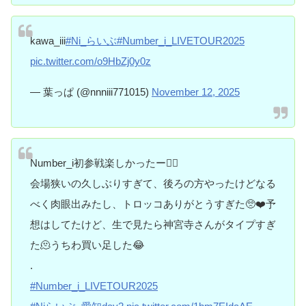
kawa_iii
#Ni_らいぶ
#Number_i_LIVETOUR2025
pic.twitter.com/o9HbZj0y0z
— 葉っぱ (@nnniii771015)
November 12, 2025
Number_i初参戦楽しかったー❤️‍🔥
会場狭いの久しぶりすぎて、後ろの方やったけどなる
べく肉眼出みたし、トロッコありがとうすぎた🥺❤️予
想はしてたけど、生で見たら神宮寺さんがタイプすぎ
た🫠うちわ買い足した😂
.
#Number_i_LIVETOUR2025