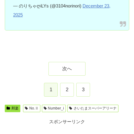
— のりちゃღiLYs (@3104norinori)
December 23,
2025
次へ
1
2
3
邦楽
No.Ⅱ
Number_i
さいたまスーパーアリーナ
スポンサーリンク