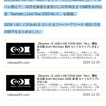
バム携えて、10月北海道を皮切りに12月埼玉まで8都市全25公
演「Number_i Live Tour 2025 No.Ⅱ」を開催。
12/24（水）に行われる さいたまスーパーアリーナ 初日 公演
の様子をまとめました。
【Number_i】12/20 LIVE TOUR 2024「No.I」愛知
名古屋 Aichi Sky Expo 初日 セトリ＆ライブレポまと
め
Number_i （平野紫耀くん・神宮寺勇太くん・岸優太くん）初と
なる全国ライブツアー「Number_i LIVE TOUR 2024 No.I」が開
幕。10月宮城を皮切りに12月埼玉まで全7都市26公演を行いま
す。12/20（金）愛知 A【続きを読む】
2024.12.20
release55.com
【Number_i】12/21 LIVE TOUR 2024「No.I」愛知
名古屋 Aichi Sky Expo 2日目 昼 夜 セトリ＆ライブレ
ポまとめ
Number_i （平野紫耀くん・神宮寺勇太くん・岸優太くん）初と
なる全国ライブツアー「Number_i LIVE TOUR 2024 No.I」が開
幕。10月宮城を皮切りに12月埼玉まで全7都市26公演を行いま
す。12/21（土）愛知 A【続きを読む】
2024.12.21
release55.com