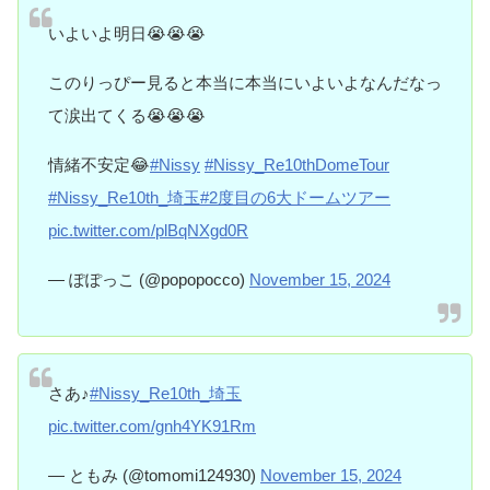
いよいよ明日😭😭😭
このりっぴー見ると本当に本当にいよいよなんだなっ
て涙出てくる😭😭😭
情緒不安定😂
#Nissy
#Nissy_Re10thDomeTour
#Nissy_Re10th_埼玉
#2度目の6大ドームツアー
pic.twitter.com/plBqNXgd0R
— ぽぽっこ (@popopocco)
November 15, 2024
さあ♪
#Nissy_Re10th_埼玉
pic.twitter.com/gnh4YK91Rm
— ともみ (@tomomi124930)
November 15, 2024