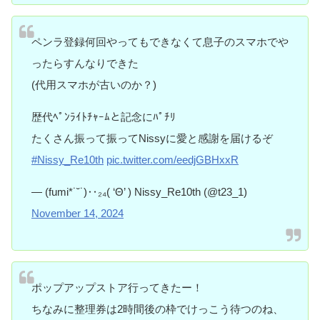
ペンラ登録何回やってもできなくて息子のスマホでや
ったらすんなりできた
(代用スマホが古いのか？)
歴代ﾍﾟﾝﾗｲﾄﾁｬｰﾑと記念にﾊﾟﾁﾘ
たくさん振って振ってNissyに愛と感謝を届けるぞ
#Nissy_Re10th
pic.twitter.com/eedjGBHxxR
— (fumi*˙˘˙)‥₂₄( ‘Θ’ ) Nissy_Re10th (@t23_1)
November 14, 2024
ポップアップストア行ってきたー！
ちなみに整理券は2時間後の枠でけっこう待つのね、