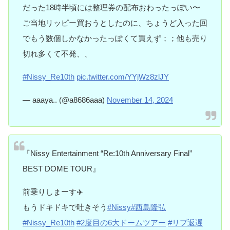
だった18時半頃には整理券の配布おわったっぽい〜
ご当地リッピー買おうとしたのに、ちょうど入った回
でもう数個しかなかったっぽくて買えず；；他も売り
切れ多くて不発、、
#Nissy_Re10th
pic.twitter.com/YYjWz8zlJY
— aaaya.. (@a8686aaa)
November 14, 2024
『Nissy Entertainment “Re:10th Anniversary Final”
BEST DOME TOUR』
前乗りしまーす✈️
もうドキドキで吐きそう
#Nissy
#西島隆弘
#Nissy_Re10th
#2度目の6大ドームツアー
#リプ返遅