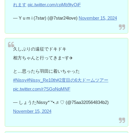
れます
pic.twitter.com/cpMb9tyOiF
— Y u m i (7star) (@7star24love)
November 15, 2024
久しぶりの遠征でドキドキ
相方ちゃんと行ってきま~す✈️
と…思ったら羽田に着いちゃった
#Nissy
#Nissy_Re10th
#2度目の6大ドームツアー
pic.twitter.com/r7SGoNqMNF
— しょうたNissy*¨*•.♬︎♡ (@75aa320564834b2)
November 15, 2024