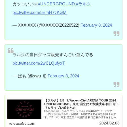
カッコいい☺️
#UNDERGROUND
#ラルク
pic.twitter.com/5Eml47vKGM
— XXX XXX (@XXXXXX20220522)
February 8, 2024
ラルクの当日グッズ販売すんごい並んでる
pic.twitter.com/2wCLQufyxT
— ぱも (@xwu_fj)
February 8, 2024
【ラルク】2/8「L’Arc-en-Ciel ARENA TOUR 2024
UNDERGROUND」東京 国立代々木競技場 初日 セト
リ＆ライブレポまとめ
L’Arc-en-Ciel（ラルク アン シエル）2024年のアリーナツアー
「UNDERGROUND」が開幕。6都市で全15公演が開催予定で
す。2/8（木）東京 国立代々木競技場 初日公演の様子をまとめま
した。L’Arc-en-Ciel A【続きを読む】
2024.02.08
release55.com