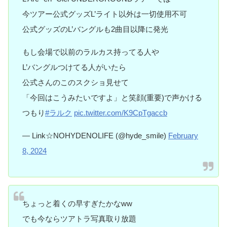
今ツアー公式グッズL’ライト以外は一切使用不可
公式グッズのL’バングルも2曲目以降に発光
もし会場で以前のラルカス持ってる人や
L’バングルつけてる人がいたら
公式さんのこのスクショ見せて
「今回はこうみたいですよ」と笑顔(重要)で声かける
つもり
#ラルク
pic.twitter.com/K9CpTgaccb
— Link☆NOHYDENOLIFE (@hyde_smile)
February
8, 2024
ちょっと着くの早すぎたかなww
でも今ならツアトラ写真取り放題