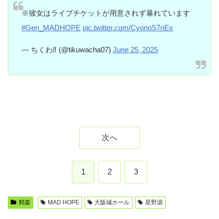
※彼女はライブチケットが用意されず暴れています
#Gen_MADHOPE
pic.twitter.com/CyonoS7nEx
— ちくわ‼️ (@tikuwacha07)
June 25, 2025
次へ
1
2
3
邦楽
MAD HOPE
大阪城ホール
星野源