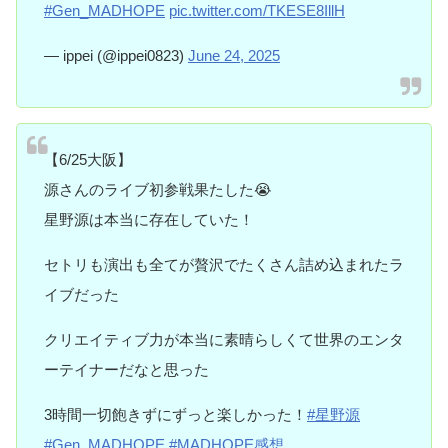
#Gen_MADHOPE
pic.twitter.com/TKESE8IllH
— ippei (@ippei0823)
June 24, 2025
【6/25大阪】
源さんのライブ初参戦果たした😭
星野源は本当に存在していた！
セトリも演出も全てが贅沢でたくさん詰め込まれたラ
イブだった
クリエイティブ力が本当に素晴らしくて世界のエンタ
ーテイナーだなと思った
3時間一切飽きずにずっと楽しかった！
#星野源
#Gen_MADHOPE
#MADHOPE感想