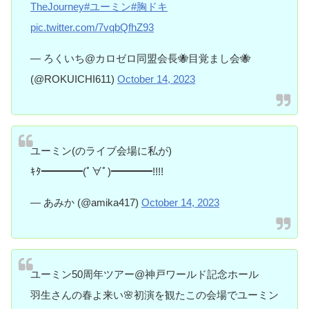
TheJourney
#ユーミン
#胸ドキ
pic.twitter.com/7vqbQfhZ93
— ろくいち@カロゼロ同盟会長🐝目覚まし会🐝
(@ROKUICHI611)
October 14, 2023
ユーミン(のライブ会場に私が)
ｷﾀ━━━━(ﾟ∀ﾟ)━━━━!!!!
— あみか (@amika417)
October 14, 2023
ユーミン50周年ツアー@神戸ワールド記念ホール
羽生さんの春よ来い🌸初演を観たこの会場でユーミン