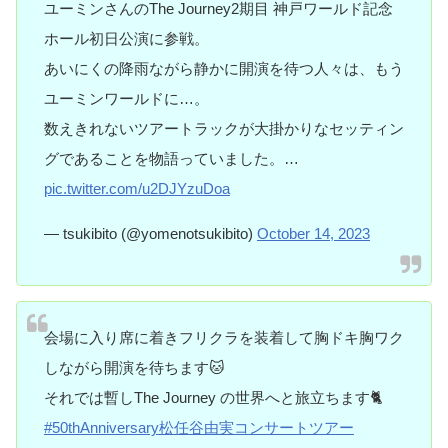
ユーミンさんのThe Journey2期目 神戸ワールド記念
ホール初日公演に参戦。
あいにくの降雨ながら静かに開演を待つ人々は、もう
ユーミンワールドに…。
数えきれないツアートラックが大掛かりなセッティン
グであることを物語っていました。…
pic.twitter.com/u2DJYzuDoa
— tsukibito (@yomenotsukibito)
October 14, 2023
会場に入り席に着きフリクラを装着して胸ドキ胸ワク
しながら開演を待ちます🐱
それでは暫しThe Journey の世界へと旅立ちます🐈
#50thAnniversary松任谷由実コンサートツアー