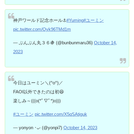
神戸ワールド記念ホール⚓️
#Yuming
#ユーミン
pic.twitter.com/Oyk96TMd1m
— ぶんぶん丸３６🍇 (@bunbunmaru36)
October 14,
2023
今日はユーミン＼(^o^)／
FAOI以外できたのは初😆
楽しみ～(((o(*ﾟ▽ﾟ*)o)))
#ユーミン
pic.twitter.com/X5qSAtiguk
— yonyon ･ᴗ- (@yonpi7)
October 14, 2023