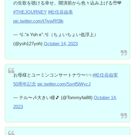
の生歌を聴ける幸せ。開演前から色々込み上げる🥹💙
#THEJOURNEY
#松任谷由美
pic.twitter.com/t7jvwRf3lb
— 🫧.°ʚ Yoh ɞ°.🫧（ちょいちょい低浮上）
(@yoh127yoh)
October 14, 2023
お母様とユーミンコンサートナウ〜✨✨
#松任谷由実
50周年記念
pic.twitter.com/Ssnf5iWycJ
— テル〜🎶大きい瞳🎵 (@Tommyfai88)
October 14,
2023