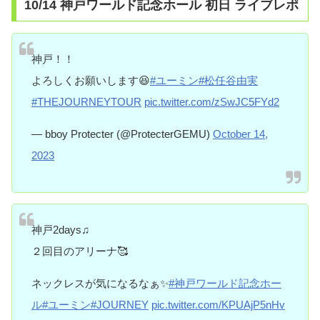
10/14 神戸ワールド記念ホール 初日 ライブレポ
神戸！！
よろしくお願いします😆
#ユーミン
#松任谷由実
#THEJOURNEYTOUR
pic.twitter.com/zSwJC5FYd2
— bboy Protecter (@ProtecterGEMU)
October 14,
2023
神戸2days♫
２回目のアリーナ🥰
ネックレスが気になるなぁ✨
#神戸ワールド記念ホー
ル
#ユーミン
#JOURNEY
pic.twitter.com/KPUAjP5nHv