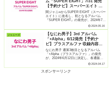
ム「SUPER EIGHT」7/31 発売
【予約ナビ】スーパーエイト 収
録内容まとめ
関ジャニ∞からSUPER EIGHT（スーパー
エイト）に改名し、初となるアルバム
『SUPER EIGHT』の発売が、2024年7月
31日(水)に決定し、予約受付が開始され
2024.05.16
ました。ニューアルバム「SUPER
EIGHT」初回限定【SUPER】【続きを読
【なにわ男子】3rd アルバム
ジャニーズ
む】
「+Alpha」6/12発売【予約ナ
ビ】プラスアルファ 収録内容＆
特典まとめ ツアーに期待の声
なにわ男子 通算3枚目となるアルバム
も！
「+Alpha（プラスアルファ）」の発売
が、2024年6月12日に決定し、各通販サ
イトでは予約受付が開始しました。アル
2024.04.17
バムリリースに伴い、ツアーの発表が待
ち遠しいファンの声も続々とあがってい
スポンサーリンク
ます。なにわ男【続きを読む】