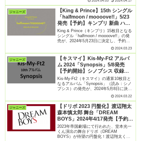
2024.04.03
2024.04.17
ることを発表！チャリティーシングル
『WE ARE』の予約情報をまとめ【続き
【King & Prince】15th シングル
ジャニーズ
を読む】
「halfmoon / moooove!!」5/23
発売【予約】キンプリ 新曲 ハー
フムーン ムーブ
King & Prince（キンプリ）15枚目となる
シングル「halfmoon / moooove!!」の発
売が、2024年5月23日に決定し、予約受
付が開始しました。King & Prince 15th
2024.03.23
シングル「halfmoon / m【続きを読む】
【キスマイ】Kis-My-Ft2 アルバ
ジャニーズ
ム 2024「Synopsis」5/8発売
【予約開始】シノプシス 収録内
容まとめ
Kis-My-Ft2（キスマイ）の通算10枚目と
なるアルバム「Synopsis」（読み：シノ
プシス）の発売が、2024年5月8日に決定
し、予約受付が開始しました。Kis-My-
2024.03.22
Ft2 10th アルバム「Synopsis」今作のア
ルバムでは【続きを読む】
【ドリボ 2023 円盤化】渡辺翔太
ジャニーズ
森本慎太郎 舞台「DREAM
BOYS」2024年4/17発売【予約開
始】DVD ＆ BD まとめ
2023年帝国劇場にて行われた、堂本光一
くん演出の舞台ドリボ（DREAM
BOYS）が待望の円盤化！渡辺翔太くん