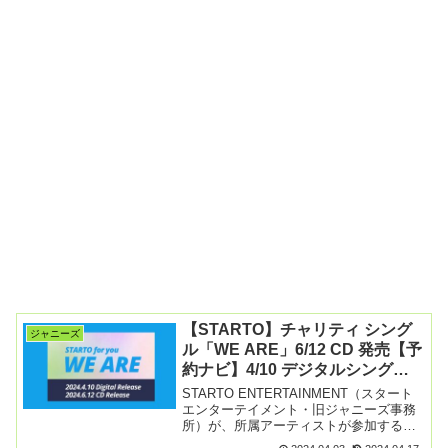
【STARTO】チャリティ シング
ジャニーズ
ル「WE ARE」6/12 CD 発売【予
約ナビ】4/10 デジタルシングル
先行配信も！詳細まとめ
STARTO ENTERTAINMENT（スタート
エンターテイメント・旧ジャニーズ事務
所）が、所属アーティストが参加するプ
ロジェクト「STARTO for you」を始動す