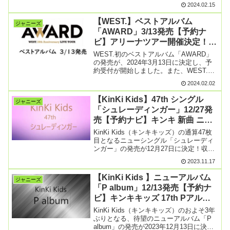
（Snow Man）・森本慎太郎くん
2024.02.15
（SixTONES）・7 MEN 侍・少年忍者・
紫吹淳さん・鳳蘭さんらが出演したドリ
【WEST.】ベストアルバム
ジャニーズ
ボ202【続きを読む】
「AWARD」3/13発売【予約ナ
ビ】アリーナツアー開催決定！日
程・倍率・ツアー詳細まとめ
WEST.初のベストアルバム「AWARD」
の発売が、2024年3月13日に決定し、予
約受付が開始しました。また、WEST.の
アリーナツアー「WEST. 10th
2024.02.02
Anniversary LIVE TOUR 『AWARD』」
の開催も決定！ベス【続きを読む】
【KinKi Kids】47th シングル
ジャニーズ
「シュレーディンガー」12/27発
売【予約ナビ】キンキ 新曲 ニャ
ンコ ステッカー付き！収録内
KinKi Kids（キンキキッズ）の通算47枚
容・特典まとめ
目となるニューシングル「シュレーディ
ンガー」の発売が12月27日に決定！収録
内容や特典など、予約情報をまとめまし
2023.11.17
た。KinKi Kids ニュー シングル「シュレ
ーディンガー」初回盤AとBのカ【続きを
【KinKi Kids 】ニューアルバム
ジャニーズ
読む】
「P album」12/13発売【予約ナ
ビ】キンキキッズ 17th Pアルバ
ム 特典＆収録内容まとめ
KinKi Kids（キンキキッズ）のおよそ3年
ぶりとなる、待望のニューアルバム「P
album」の発売が2023年12月13日に決