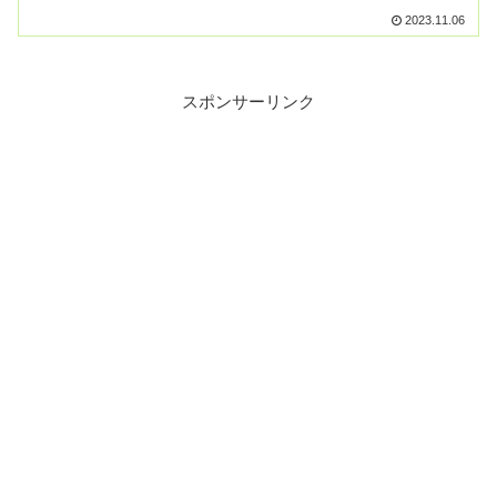
定！「25年間のPieceを繋ぎ合わせて、
2023.11.06
PeaceでPreciousなPleasureをあなた
に」をテーマ【続きを読む】
スポンサーリンク