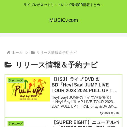
ライブレポ＆セトリ～トレンド音楽CD情報まとめ～
MUSIC♪com
ホーム
リリース情報＆予約ナビ
リリース情報＆予約ナビ
【HSJ】ライブ DVD &
ジャニーズ
BD「Hey! Say! JUMP LIVE
TOUR 2023-2024 PULL UP！」
8/21発売【予約ナビ】プルアップ
Hey! Say! JUMPのライブが映像化！
円盤まとめ
「Hey! Say! JUMP LIVE TOUR 2023-
2024 PULL UP！」のBlu-ray＆DVDの発
売が8月21日に決定し、予約受付が開始し
2024.05.16
ました。Hey! Say! JUMP【続きを読む】
【SUPER EIGHT】ニューアルバ
ジャニーズ